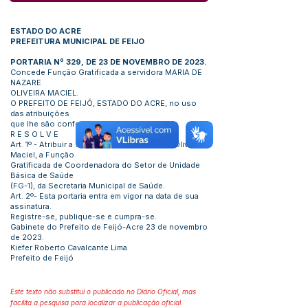
ESTADO DO ACRE
PREFEITURA MUNICIPAL DE FEIJO
PORTARIA Nº 329, DE 23 DE NOVEMBRO DE 2023.
Concede Função Gratificada a servidora MARIA DE
NAZARE
OLIVEIRA MACIEL.
O PREFEITO DE FEIJÓ, ESTADO DO ACRE, no uso
das atribuições
que lhe são conferidas por Lei:
R E S O L V E
Art. 1º - Atribuir a servidora Maria de Nazare Oliveira
Maciel, a Função
Gratificada de Coordenadora do Setor de Unidade
Básica de Saúde
(FG-1), da Secretaria Municipal de Saúde.
Art. 2º- Esta portaria entra em vigor na data de sua
assinatura.
Registre-se, publique-se e cumpra-se.
Gabinete do Prefeito de Feijó-Acre 23 de novembro
de 2023.
Kiefer Roberto Cavalcante Lima
Prefeito de Feijó
Este texto não substitui o publicado no Diário Oficial, mas
facilita a pesquisa para localizar a publicação oficial.