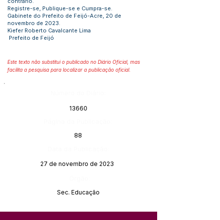
contrário.
Registre-se, Publique-se e Cumpra-se.
Gabinete do Prefeito de Feijó-Acre, 20 de
novembro de 2023.
Kiefer Roberto Cavalcante Lima
Prefeito de Feijó
Este texto não substitui o publicado no Diário Oficial, mas
facilita a pesquisa para localizar a publicação oficial.
Número do Diário:
13660
Página da Publicação:
88
Data da Publicação:
27 de novembro de 2023
Órgão:
Sec. Educação