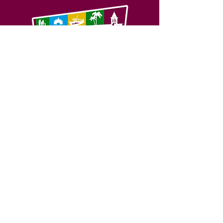
SERVIÇO DE ATENDIMENTO AO 
CIDADÃO (SIC) E OUVIDORIA
Prefeitura de Feijó - Estado do 
Acre
CNPJ 04.005.179/0001-20
💻Acesso online: 
SIC 
| 
Fale Conosco
 | 
Ouvidoria
| 
Portal de Transparência
📱Fone: +55 (68) 3463-2614 
🏢 Av. Plácido de Castro, 678, CEP 
69.960-000, Centro, Feijó, Acre, Brasil
📅 Segunda a sexta, das 7h às 14h 
- 