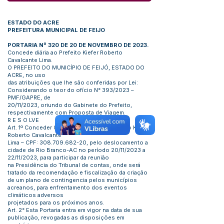
ESTADO DO ACRE
PREFEITURA MUNICIPAL DE FEIJO
PORTARIA Nº 320 DE 20 DE NOVEMBRO DE 2023.
Concede diária ao Prefeito Kiefer Roberto
Cavalcante Lima.
O PREFEITO DO MUNICÍPIO DE FEIJÓ, ESTADO DO
ACRE, no uso
das atribuições que lhe são conferidas por Lei:
Considerando o teor do ofício N° 393/2023 –
PMF/GAPRE, de
20/11/2023, oriundo do Gabinete do Prefeito,
respectivamente com Proposta de Viagem.
R E S O LVE
Art. 1º Conceder 02 (duas) diárias ao Prefeito Kiefer
Roberto Cavalcante
Lima – CPF:
308.709.682-20
, pelo deslocamento a
cidade de Rio Branco-AC no período 20/11/2023 a
22/11/2023, para participar da reunião
na Presidência do Tribunal de contas, onde será
tratado da recomendação e fiscalização da criação
de um plano de contingencia pelos municípios
acreanos, para enfrentamento dos eventos
climáticos adversos
projetados para os próximos anos.
Art. 2° Esta Portaria entra em vigor na data de sua
publicação, revogadas as disposições em