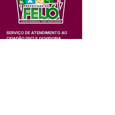
SERVIÇO DE ATENDIMENTO AO 
CIDADÃO (SIC) E OUVIDORIA
Prefeitura de Feijó - Estado do 
Acre
CNPJ 04.005.179/0001-20
💻Acesso online: 
SIC 
| 
Fale Conosco
 | 
Ouvidoria
| 
Portal de Transparência
📱Fone: +55 (68) 3463-2614 
🏢 Av. Plácido de Castro, 678, CEP 
69.960-000, Centro, Feijó, Acre, Brasil
📅 Segunda a sexta, das 7h às 14h 
- 
com intervalo de 20 minutos. 
(Fechado aos sábados, domingos e 