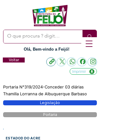
Olá, Bem-vindo a Feijó!
Voltar
Imprimir
Portaria N°319/2024-Conceder 03 diárias
Thamilla Lorranna de Albuquerque Barbaso
Legislação
Portaria
ESTADOD DO ACRE