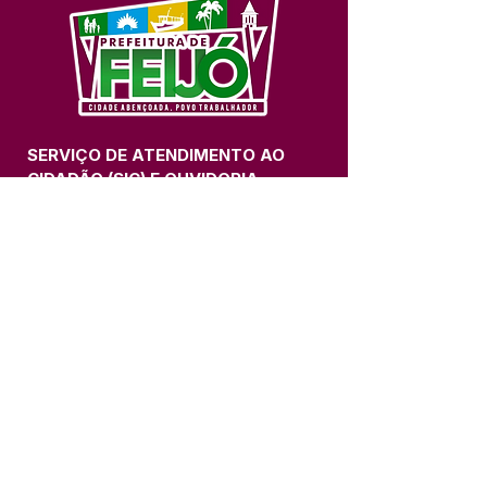
SERVIÇO DE ATENDIMENTO AO 
CIDADÃO (SIC) E OUVIDORIA
Prefeitura de Feijó - Estado do 
Acre
CNPJ 04.005.179/0001-20
💻Acesso online: 
SIC 
| 
Fale Conosco
 | 
Ouvidoria
| 
Portal de Transparência
📱Fone: +55 (68) 3463-2614 
🏢 Av. Plácido de Castro, 678, CEP 
69.960-000, Centro, Feijó, Acre, Brasil
📅 Segunda a sexta, das 7h às 14h 
- 
com intervalo de 20 minutos. 