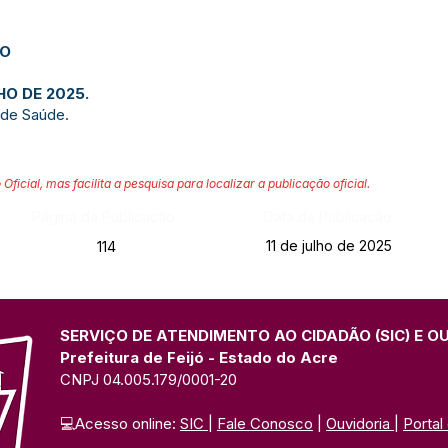
JO
HO DE 2025.
 de Saúde.
 Oficial, mas facilita a pesquisa para localizar a publicação oficial.
Página da Publicação:
Data da Publicação:
11 de julho de 2025
114
SERVIÇO DE ATENDIMENTO AO CIDADÃO (SIC) E O
Prefeitura de Feijó - Estado do Acre
CNPJ 04.005.179/0001-20
💻Acesso online: 
SIC 
| 
Fale Conosco
 | 
Ouvidoria
| 
Portal