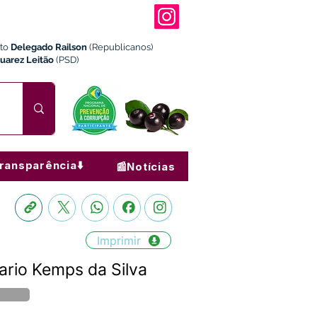
ito
Delegado Railson
(Republicanos)
Juarez Leitão
(PSD)
ransparência⬇️
📰Notícias
Imprimir
rio Kemps da Silva