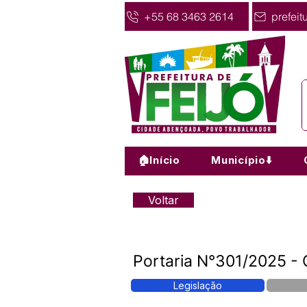
+55 68 3463 2614
prefeit
🏠Início
Município⬇️
Voltar
Portaria N°301/2025 -
Legislação