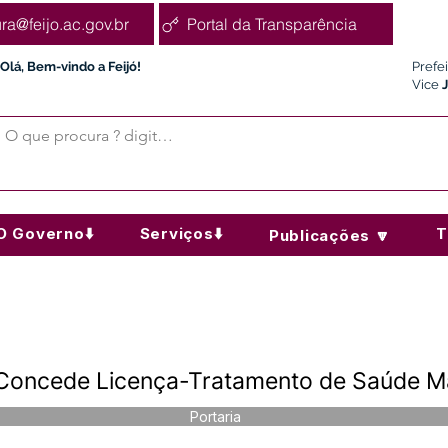
ura@feijo.ac.gov.br
Portal da Transparência
Olá, Bem-vindo a Feijó!
Prefe
Vice
O Governo⬇️
Serviços⬇️
T
Publicações 🔽
 Concede Licença-Tratamento de Saúde Ma
Portaria