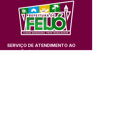
SERVIÇO DE ATENDIMENTO AO 
CIDADÃO (SIC) E OUVIDORIA
Prefeitura de Feijó - Estado do 
Acre
CNPJ 04.005.179/0001-20
💻Acesso online: 
SIC 
| 
Fale Conosco
 | 
Ouvidoria
| 
Portal de Transparência
📱Fone: +55 (68) 3463-2614 
🏢 Av. Plácido de Castro, 678, CEP 
69.960-000, Centro, Feijó, Acre, Brasil
📅 Segunda a sexta, das 7h às 14h 
- 
com intervalo de 20 minutos. 