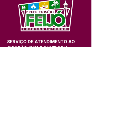
SERVIÇO DE ATENDIMENTO AO 
CIDADÃO (SIC) E OUVIDORIA
Prefeitura de Feijó - Estado do 
Acre
CNPJ 04.005.179/0001-20
💻Acesso online: 
SIC 
| 
Fale Conosco
 | 
Ouvidoria
| 
Portal de Transparência
📱Fone: +55 (68) 3463-2614 
🏢 Av. Plácido de Castro, 678, CEP 
69.960-000, Centro, Feijó, Acre, Brasil
📅 Segunda a sexta, das 7h às 14h 
- 
com intervalo de 20 minutos. 