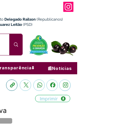
ito
Delegado Railson
(Republicanos)
Juarez Leitão
(PSD)
ransparência⬇️
📰Notícias
Imprimir
lva