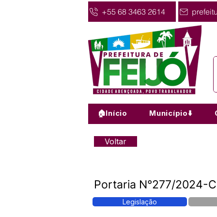
+55 68 3463 2614
prefeit
🏠Início
Município⬇️
Voltar
Portaria N°277/2024-Co
Legislação