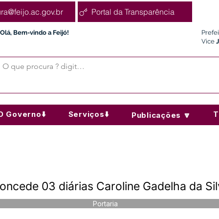
ura@feijo.ac.gov.br
Portal da Transparência
Olá, Bem-vindo a Feijó!
Prefe
Vice
O Governo⬇️
Serviços⬇️
T
Publicações 🔽
ncede 03 diárias Caroline Gadelha da Si
Portaria