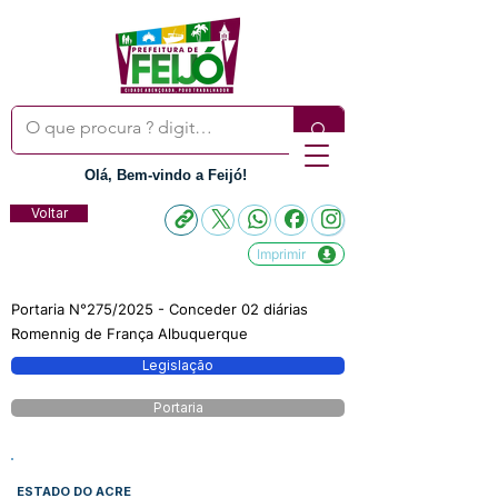
Olá, Bem-vindo a Feijó!
Voltar
Imprimir
Portaria N°275/2025 - Conceder 02 diárias
Romennig de França Albuquerque
Legislação
Portaria
ESTADO DO ACRE