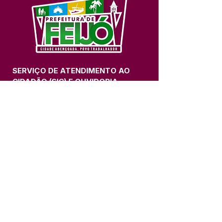
SERVIÇO DE ATENDIMENTO AO 
CIDADÃO (SIC) E OUVIDORIA
Prefeitura de Feijó - Estado do 
Acre
CNPJ 04.005.179/0001-20
💻Acesso online: 
SIC 
| 
Fale Conosco
 | 
Ouvidoria
| 
Portal de Transparência
📱Fone: +55 (68) 3463-2614 
🏢 Av. Plácido de Castro, 678, CEP 
69.960-000, Centro, Feijó, Acre, Brasil
📅 Segunda a sexta, das 7h às 14h 
- 
com intervalo de 20 minutos. 