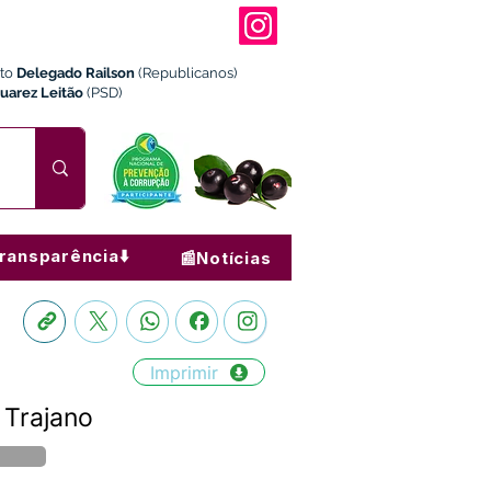
ito
Delegado Railson
(Republicanos)
Juarez Leitão
(PSD)
ransparência⬇️
📰Notícias
Imprimir
 Trajano