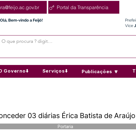
ura@feijo.ac.gov.br
Portal da Transparência
Olá, Bem-vindo a Feijó!
Prefe
Vice
O Governo⬇️
Serviços⬇️
T
Publicações 🔽
nceder 03 diárias Érica Batista de Araújo
Portaria