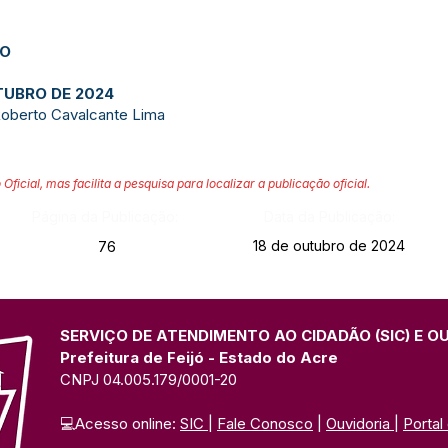
JO
TUBRO DE 2024
Roberto Cavalcante Lima
 Oficial, mas facilita a pesquisa para localizar a publicação oficial.
Página da Publicação:
Data da Publicação:
18 de outubro de 2024
76
SERVIÇO DE ATENDIMENTO AO CIDADÃO (SIC) E O
Prefeitura de Feijó - Estado do Acre
CNPJ 04.005.179/0001-20
💻Acesso online: 
SIC 
| 
Fale Conosco
 | 
Ouvidoria
| 
Portal