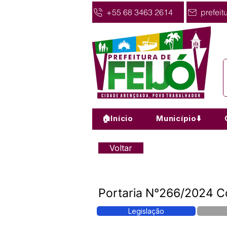
+55 68 3463 2614
prefeit
🏠Início
Município⬇️
Voltar
Portaria N°266/2024 Co
Legislação