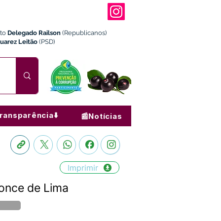
ito
Delegado Railson
(Republicanos)
Juarez Leitão
(PSD)
ransparência⬇️
📰Notícias
Imprimir
once de Lima