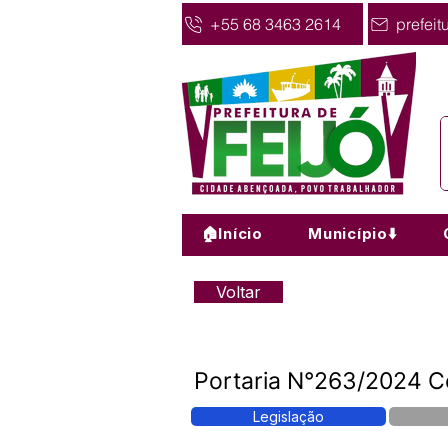
+55 68 3463 2614
prefeit
🏠Início
Município⬇️
Voltar
Portaria N°263/2024 C
Legislação