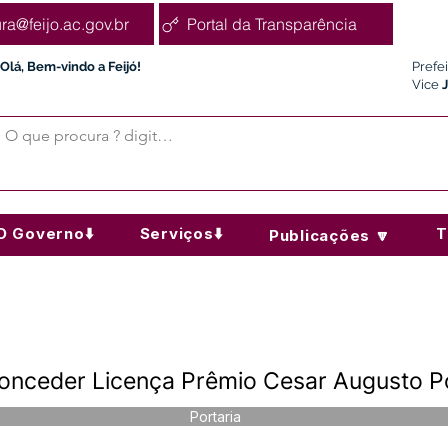
ura@feijo.ac.gov.br
Portal da Transparência
Olá, Bem-vindo a Feijó!
Prefe
Vice
O Governo⬇️
Serviços⬇️
T
Publicações 🔽
onceder Licença Prêmio Cesar Augusto P
Portaria