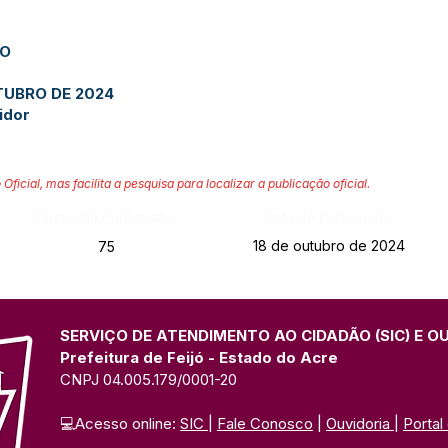
JO
UTUBRO DE 2024
idor
 Oficial, mas facilita a pesquisa para localizar a publicação oficial.
Página da Publicação:
Data da Publicação:
18 de outubro de 2024
75
SERVIÇO DE ATENDIMENTO AO CIDADÃO (SIC) E O
Prefeitura de Feijó - Estado do Acre
CNPJ 04.005.179/0001-20
💻Acesso online: 
SIC 
| 
Fale Conosco
 | 
Ouvidoria
| 
Portal