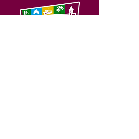
SERVIÇO DE ATENDIMENTO AO 
CIDADÃO (SIC) E OUVIDORIA
Prefeitura de Feijó - Estado do 
Acre
CNPJ 04.005.179/0001-20
💻Acesso online: 
SIC 
| 
Fale Conosco
 | 
Ouvidoria
| 
Portal de Transparência
📱Fone: +55 (68) 3463-2614 
🏢 Av. Plácido de Castro, 678, CEP 
69.960-000, Centro, Feijó, Acre, Brasil
📅 Segunda a sexta, das 7h às 14h 
- 
com intervalo de 20 minutos. 