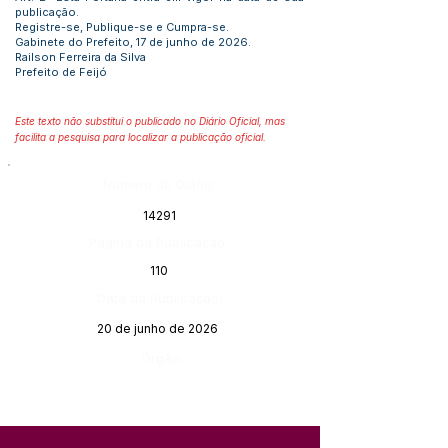
publicação.
Registre-se, Publique-se e Cumpra-se.
Gabinete do Prefeito, 17 de junho de 2026.
Railson Ferreira da Silva
Prefeito de Feijó
Este texto não substitui o publicado no Diário Oficial, mas
facilita a pesquisa para localizar a publicação oficial.
Número do Diário:
14291
Página da Publicação:
110
Data da Publicação:
20 de junho de 2026
Órgão: