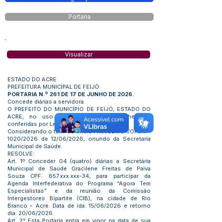
Portaria
Visualizar
ESTADO DO ACRE
PREFEITURA MUNICIPAL DE FEIJÓ
PORTARIA N.º 261 DE 17 DE JUNHO DE 2026.
Concede diárias a servidora.
O PREFEITO DO MUNICÍPIO DE FEIJÓ, ESTADO DO
ACRE, no uso das atribuições que lhe são
conferidas por Lei:
Considerando o teor do ofício PMF/SEMSA/OF./N. º
1020/2026 de 12/06/2026, oriundo da Secretaria
Municipal de Saúde.
RESOLVE:
Art. 1º Conceder 04 (quatro) diárias a Secretária
Municipal de Saúde Gracilene Freitas de Paiva
Souza CPF: 657.xxx.xxx-34, para participar da
Agenda Interfederativa do Programa “Agora Tem
Especialistas” e da reunião da Comissão
Intergestores Bipartite (CIB), na cidade de Rio
Branco – Acre. Data de ida: 15/06/2026 e retorno
dia: 20/06/2026.
Art. 2° Esta Portaria entra em vigor na data de sua