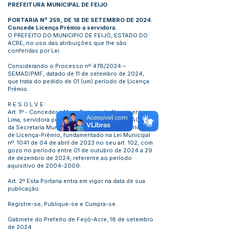
PREFEITURA MUNICIPAL DE FEIJO
PORTARIA Nº 259, DE 18 DE SETEMBRO DE 2024.
Concede Licença Prêmio a servidora.
O PREFEITO DO MUNICIPIO DE FEIJÓ, ESTADO DO
ACRE, no uso das atribuições que lhe são
conferidas por Lei.
Considerando o Processo nº 478/2024 –
SEMAD/PMF, datado de 11 de setembro de 2024,
que trata do pedido de 01 (um) período de Licença
Prêmio.
R E S O L V E:
Art. 1º - Conceder a Maria Betania do Nascimento
Lima, servidora público, ocupante do cargo ACS e
da Secretaria Municipal de Saúde, 01 (um) período
de Licença-Prêmio, fundamentado na Lei Municipal
nº. 1041 de 04 de abril de 2023 no seu art. 102, com
gozo no período entre 01 de outubro de 2024 a 29
de dezembro de 2024, referente ao período
aquisitivo de
2004-2009
.
Art. 2º Esta Portaria entra em vigor na data de sua
publicação.
Registre-se, Publique-se e Cumpra-se.
Gabinete do Prefeito de Feijó-Acre, 18 de setembro
de 2024.