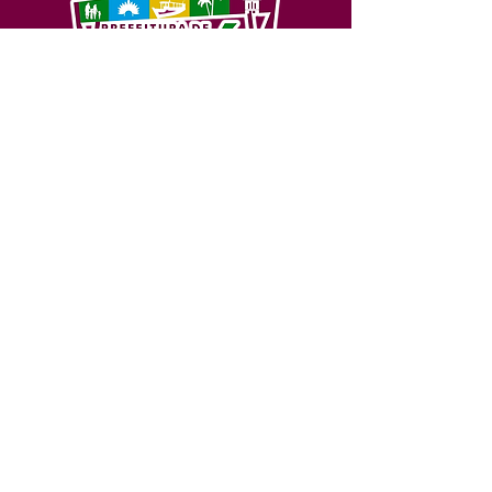
SERVIÇO DE ATENDIMENTO AO 
CIDADÃO (SIC) E OUVIDORIA
Prefeitura de Feijó - Estado do 
Acre
CNPJ 04.005.179/0001-20
💻Acesso online: 
SIC 
| 
Fale Conosco
 | 
Ouvidoria
| 
Portal de Transparência
📱Fone: +55 (68) 3463-2614 
🏢 Av. Plácido de Castro, 678, CEP 
69.960-000, Centro, Feijó, Acre, Brasil
📅 Segunda a sexta, das 7h às 14h 
- 
com intervalo de 20 minutos. 
(Fechado aos sábados, domingos e 