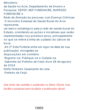
Ministério
da Saúde no Acre, Departamento de Ensino e
Pesquisa- DEPEP, NEP FUNDHACRE, NUPROED
FUNDHACRE e
Rede de Atenção às pessoas com Doença Crônicas
O encontro Estadual de Saúde Bucal do Acre
representa
um marco estratégico para a rede de saúde bucal do
Estado, orientando as ações e iniciativas que serão
implementadas nos próximos anos, principalmente
no que se refere à linha de cuidado do câncer de
boca
Art 2° Esta Portaria entra em vigor na data de sua
publicação, revogadas as
disposições em contrário
Registre-se, Publique-se e Cumpra-se
Gabinete do Prefeito de Feijó-Acre 28 de agosto
de 2024
Kiefer Roberto Cavalcante de Lima
Prefeito de Feijó
Este texto não substitui o publicado no Diário Oficial, mas
facilita a pesquisa para localizar a publicação oficial.
Número do Diário:
13855