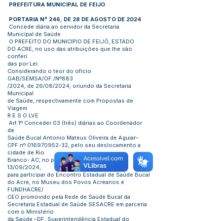
PREFEITURA MUNICIPAL DE FEIJO
PORTARIA Nº 246, DE 28 DE AGOSTO DE 2024
Concede diária ao servidor da Secretaria
Municipal de Saúde
O PREFEITO DO MUNICIPIO DE FEIJÓ, ESTADO
DO ACRE, no uso das atribuições que lhe são
conferi
das por Lei:
Considerando o teor do oficio
GAB/SEMSA/OF./Nº883
/2024, de 26/08/2024, oriundo da Secretaria
Municipal
de Saúde, respectivamente com Propostas de
Viagem
R E S O LVE
Art 1º Conceder 03 (três) diárias ao Coordenador
de
Saúde Bucal Antonio Mateus Oliveira de Aguiar–
CPF nº
016970952-32
, pelo seu deslocamento a
cidade de Rio
Branco- AC, no período de 11/09/2024 a
13/09/2024,
para participar do Encontro Estadual de Saúde Bucal
do Acre, no Museu dos Povos Acreanos e
FUNDHACRE/
CEO promovido pela Rede de Saúde Bucal da
Secretaria Estadual de Saúde SESACRE em parceria
com o Ministério
da Saúde –DF, Superintendência Estadual do