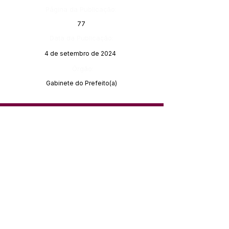
Página da Publicação:
77
Data da Publicação:
4 de setembro de 2024
Órgão:
Gabinete do Prefeito(a)
SERVIÇO DE ATENDIMENTO AO 
CIDADÃO (SIC) E OUVIDORIA
Prefeitura de Feijó - Estado do 