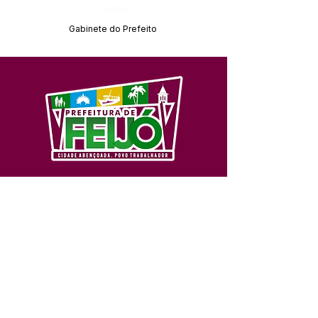
Órgão:
Gabinete do Prefeito
SERVIÇO DE ATENDIMENTO AO 
CIDADÃO (SIC) E OUVIDORIA
Prefeitura de Feijó - Estado do 
Acre
CNPJ 04.005.179/0001-20
💻Acesso online: 
SIC 
| 
Fale Conosco
 | 
Ouvidoria
| 
Portal de Transparência