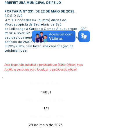
PREFEITURA MUNICIPAL DE FEIJÓ
PORTARIA Nº 231, DE 22 DE MAIO DE 2025.
R E S O LVE
Art. 1º Conceder 04 (quatro) diárias ao
Microscopista da Secretária de Saú
de Leilisangela Cardoso Gomes Albuquerque – CPF
nº
664.657.882-68
pelo
seu deslocamento a cidade de Rio Branco – AC, no
período de 25/05/2025 a
30/05/2025, para fazer uma capacitação de
Leishmaniose.
Este texto não substitui o publicado no Diário Oficial, mas
facilita a pesquisa para localizar a publicação oficial.
Número do Diário:
14031
Página da Publicação:
171
Data da Publicação:
28 de maio de 2025