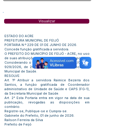
Visualizar
ESTADO DO ACRE
PREFEITURA MUNICIPAL DE FEIJÓ
PORTARIA N.º 229 DE 01 DE JUNHO DE 2026.
Concede função gratificada a servidora.
O PREFEITO DO MUNICÍPIO DE FEIJÓ - ACRE, no uso
de suas atribuições que lhe são conferidas por Lei:
Considerando o teor do ofício GAB/SEMSA/OF./N.º
929/2026, de 29/05/2026, oriundo da Secretaria
Municipal de Saúde.
RESOLVE:
Art. 1º Atribuir a servidora Raimice Bezerra dos
Santos, a função gratificada de Coordenador
administrativo de Unidade de Saúde e CAPS (FG-1),
da Secretaria Municipal de Saúde.
Art. 2° Esta Portaria entra em vigor na data de sua
publicação, revogadas as disposições em
contrário.
Registre-se, Publique-se e Cumpra-se.
Gabinete do Prefeito, 01 de junho de 2026.
Railson Ferreira da Silva
Prefeito de Feijó