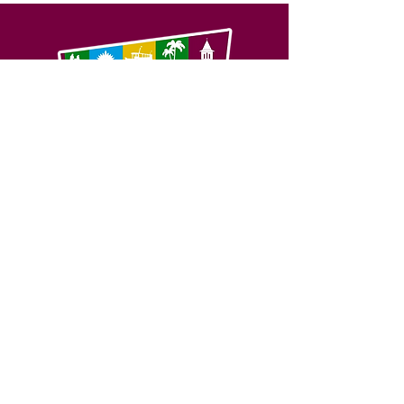
SERVIÇO DE ATENDIMENTO AO 
CIDADÃO (SIC) E OUVIDORIA
Prefeitura de Feijó - Estado do 
Acre
CNPJ 04.005.179/0001-20
💻Acesso online: 
SIC 
| 
Fale Conosco
 | 
Ouvidoria
| 
Portal de Transparência
📱Fone: +55 (68) 3463-2614 
🏢 Av. Plácido de Castro, 678, CEP 
69.960-000, Centro, Feijó, Acre, Brasil