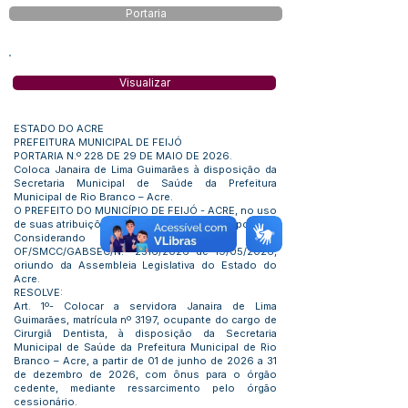
Portaria
Visualizar
ESTADO DO ACRE
PREFEITURA MUNICIPAL DE FEIJÓ
PORTARIA N.º 228 DE 29 DE MAIO DE 2026.
Coloca Janaira de Lima Guimarães à disposição da
Secretaria Municipal de Saúde da Prefeitura
Municipal de Rio Branco – Acre.
O PREFEITO DO MUNICÍPIO DE FEIJÓ - ACRE, no uso
de suas atribuições que lhe são conferidas por Lei:
Considerando o teor do ofício
OF/SMCC/GABSEC/N.º 2516/2026 de 19/05/2026,
oriundo da Assembleia Legislativa do Estado do
Acre.
RESOLVE:
Art. 1º- Colocar a servidora Janaira de Lima
Guimarães, matrícula nº 3197, ocupante do cargo de
Cirurgiã Dentista, à disposição da Secretaria
Municipal de Saúde da Prefeitura Municipal de Rio
Branco – Acre, a partir de 01 de junho de 2026 a 31
de dezembro de 2026, com ônus para o órgão
cedente, mediante ressarcimento pelo órgão
cessionário.