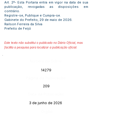
Art. 2º- Esta Portaria entra em vigor na data de sua
publicação, revogadas as disposições em
contrário.
Registre-se, Publique e Cumpra-se.
Gabinete do Prefeito, 29 de maio de 2026.
Railson Ferreira da Silva
Prefeito de Feijó
Este texto não substitui o publicado no Diário Oficial, mas
facilita a pesquisa para localizar a publicação oficial.
Número do Diário:
14279
Página da Publicação:
209
Data da Publicação:
3 de junho de 2026
Órgão: