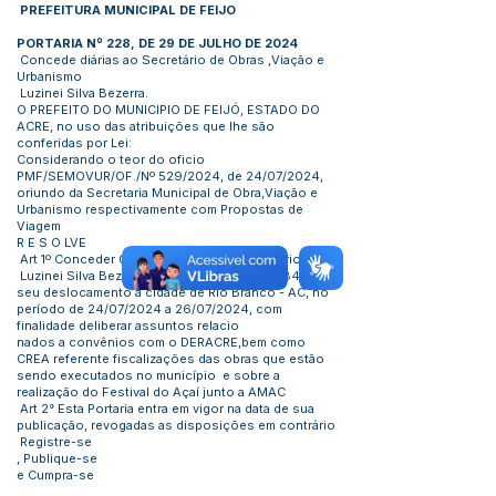
PREFEITURA MUNICIPAL DE FEIJO
PORTARIA Nº 228, DE 29 DE JULHO DE 2024
Concede diárias ao Secretário de Obras ,Viação e
Urbanismo
Luzinei Silva Bezerra.
O PREFEITO DO MUNICIPIO DE FEIJÓ, ESTADO DO
ACRE, no uso das atribuições que lhe são
conferidas por Lei:
Considerando o teor do oficio
PMF/SEMOVUR/OF./Nº 529/2024, de 24/07/2024,
oriundo da Secretaria Municipal de Obra,Viação e
Urbanismo respectivamente com Propostas de
Viagem
R E S O LVE
Art 1º Conceder 03 (tres) diárias ao Secretário
Luzinei Silva Bezerra – CPF n°
036388762-84
pelo
seu deslocamento a cidade de Rio Branco - AC, no
período de 24/07/2024 a 26/07/2024, com
finalidade deliberar assuntos relacio
nados a convênios com o DERACRE,bem como
CREA referente fiscalizações das obras que estão
sendo executados no município e sobre a
realização do Festival do Açaí junto a AMAC
Art 2° Esta Portaria entra em vigor na data de sua
publicação, revogadas as disposições em contrário
Registre-se
, Publique-se
e Cumpra-se