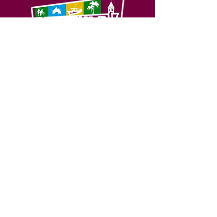
SERVIÇO DE ATENDIMENTO AO 
CIDADÃO (SIC) E OUVIDORIA
Prefeitura de Feijó - Estado do 
Acre
CNPJ 04.005.179/0001-20
💻Acesso online: 
SIC 
| 
Fale Conosco
 | 
Ouvidoria
| 
Portal de Transparência
📱Fone: +55 (68) 3463-2614 
🏢 Av. Plácido de Castro, 678, CEP 
69.960-000, Centro, Feijó, Acre, Brasil
📅 Segunda a sexta, das 7h às 14h 
- 
com intervalo de 20 minutos. 