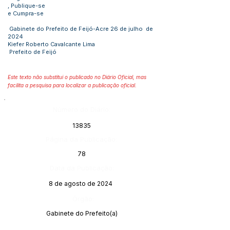
, Publique-se
e Cumpra-se
Gabinete do Prefeito de Feijó-Acre 26 de julho de
2024
Kiefer Roberto Cavalcante Lima
Prefeito de Feijó
Este texto não substitui o publicado no Diário Oficial, mas
facilita a pesquisa para localizar a publicação oficial.
Número do Diário:
13835
Página da Publicação:
78
Data da Publicação:
8 de agosto de 2024
Órgão:
Gabinete do Prefeito(a)