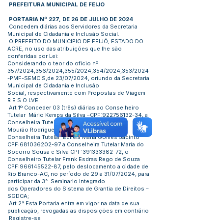
PREFEITURA MUNICIPAL DE FEIJO
PORTARIA Nº 227, DE 26 DE JULHO DE 2024
Concedem diárias aos Servidores da Secretaria
Municipal de Cidadania e Inclusão Social.
O PREFEITO DO MUNICIPIO DE FEIJÓ, ESTADO DO
ACRE, no uso das atribuições que lhe são
conferidas por Lei:
Considerando o teor do oficio nº
357/2024,356/2024,355/2024,354/2024,353/2024
-PMF-SEMCIS,de 23/07/2024, oriundo da Secretaria
Municipal de Cidadania e Inclusão
Social, respectivamente com Propostas de Viagem
R E S O LVE
Art 1º Conceder 03 (três) diárias ao Conselheiro
Tutelar Mário Kemps da Silva –CPF:
922756132-34
, a
Conselheira Tutelar Benedita Maria
Mourão Rodrigues-CPF:
466223812-91
a
Conselheira Tutelar Edileia Maria Gomes Jacinto
CPF:
681036202-97
a Conselheira Tutelar Maria do
Socorro Sousa e Silva CPF:
391333382-72
, o
Conselheiro Tutelar Frank Esdras Rego de Souza
CPF:
966145522-87
, pelo deslocamento a cidade de
Rio Branco-AC, no período de 29 a 31/07/2024, para
participar da 3° Seminario Integrado
dos Operadores do Sistema de Grantia de Direitos –
SGDCA;
Art 2° Esta Portaria entra em vigor na data de sua
publicação, revogadas as disposições em contrário
Registre-se