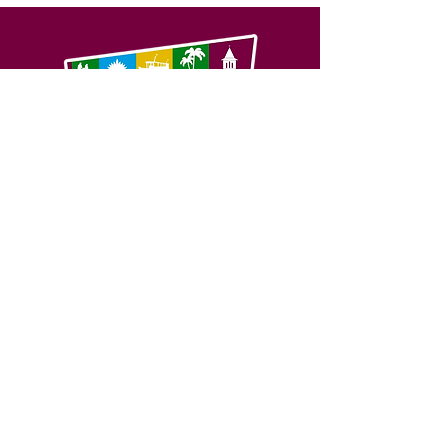
SERVIÇO DE ATENDIMENTO AO 
CIDADÃO (SIC) E OUVIDORIA
Prefeitura de Feijó - Estado do 
Acre
CNPJ 04.005.179/0001-20
💻Acesso online: 
SIC 
| 
Fale Conosco
 | 
Ouvidoria
| 
Portal de Transparência
📱Fone: +55 (68) 3463-2614 
🏢 Av. Plácido de Castro, 678, CEP 
69.960-000, Centro, Feijó, Acre, Brasil