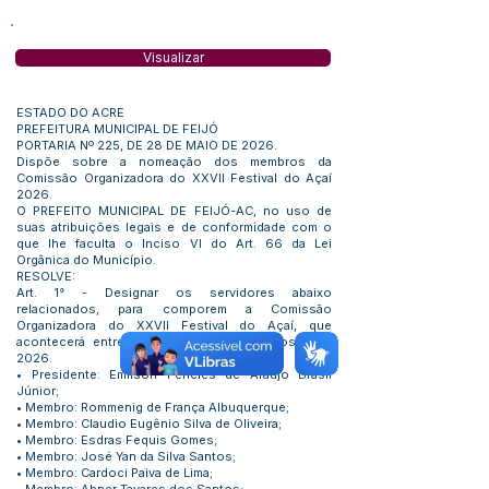
Visualizar
ESTADO DO ACRE
PREFEITURA MUNICIPAL DE FEIJÓ
PORTARIA Nº 225, DE 28 DE MAIO DE 2026.
Dispõe sobre a nomeação dos membros da
Comissão Organizadora do XXVII Festival do Açaí
2026.
O PREFEITO MUNICIPAL DE FEIJÓ-AC, no uso de
suas atribuições legais e de conformidade com o
que lhe faculta o Inciso VI do Art. 66 da Lei
Orgânica do Município.
RESOLVE:
Art. 1° - Designar os servidores abaixo
relacionados, para comporem a Comissão
Organizadora do XXVII Festival do Açaí, que
acontecerá entre os dias 21 a 23 de agosto de
2026.
• Presidente: Emilson Péricles de Araújo Brasil
Júnior;
• Membro: Rommenig de França Albuquerque;
• Membro: Claudio Eugênio Silva de Oliveira;
• Membro: Esdras Fequis Gomes;
• Membro: José Yan da Silva Santos;
• Membro: Cardoci Paiva de Lima;