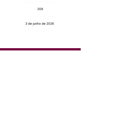
Página da Publicação:
209
Data da Publicação:
3 de junho de 2026
Órgão:
SERVIÇO DE ATENDIMENTO AO 
CIDADÃO (SIC) E OUVIDORIA
Prefeitura de Feijó - Estado do 
Acre