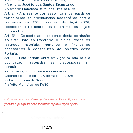
• Membro: Abner Tavares dos Santos;
• Membro: Jucélio dos Santos Taumaturgo;
• Membro: Francisca Raimunda Lima da Silva.
Art. 2° - A presente comissão fica encarregada de
tomar todas as providências necessárias para a
realização do XXVII Festival do Açaí 2026,
obedecendo fielmente aos ordenamentos legais
pertinentes.
Art. 3° - Compete ao presidente desta comissão
solicitar junto ao Executivo Municipal todos os
recursos materiais, humanos e financeiros
necessários à consecução do objetivo desta
Portaria.
Art. 4º - Esta Portaria entra em vigor na data da sua
publicação, revogadas as disposições em
contrário.
Registra-se, publique-se e cumpra-se.
Gabinete do Prefeito, 28 de maio de 2026.
Railson Ferreira da Silva
Prefeito Municipal de Feijó
Este texto não substitui o publicado no Diário Oficial, mas
facilita a pesquisa para localizar a publicação oficial.
Número do Diário:
14279