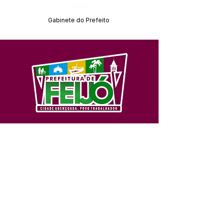
Órgão:
Gabinete do Prefeito
SERVIÇO DE ATENDIMENTO AO 
CIDADÃO (SIC) E OUVIDORIA
Prefeitura de Feijó - Estado do 
Acre
CNPJ 04.005.179/0001-20
💻Acesso online: 
SIC 
| 
Fale Conosco
 | 
Ouvidoria
| 
Portal de Transparência