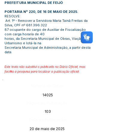
PREFEITURA MUNICIPAL DE FEIJÓ
PORTARIA Nº 220, DE 16 DE MAIO DE 2025.
RESOLVE:
Art. 1º - Remover a Servidora Maria Tainâ Freitas da
Silva, CPF nº
681.396.322
87 ocupante do cargo de Auxiliar de Fiscalização
com carga horaria de 40
horas, da Secretaria Municipal de Obras, Viação e
Urbanismo e lotá-la na
Secretaria Municipal de Administração, a partir desta
data.
Este texto não substitui o publicado no Diário Oficial, mas
facilita a pesquisa para localizar a publicação oficial.
Número do Diário:
14025
Página da Publicação:
103
Data da Publicação:
20 de maio de 2025