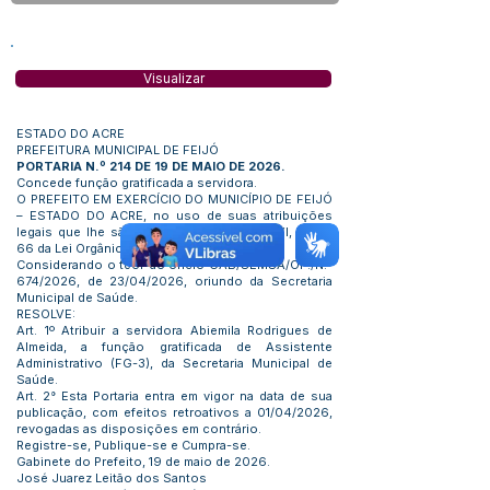
Visualizar
ESTADO DO ACRE
PREFEITURA MUNICIPAL DE FEIJÓ
PORTARIA N.º 214 DE 19 DE MAIO DE 2026.
Concede função gratificada a servidora.
O PREFEITO EM EXERCÍCIO DO MUNICÍPIO DE FEIJÓ
– ESTADO DO ACRE, no uso de suas atribuições
legais que lhe são conferidas no inciso VI, artigo
66 da Lei Orgânica Municipal.
Considerando o teor do ofício GAB/SEMSA/OF./N.º
674/2026, de 23/04/2026, oriundo da Secretaria
Municipal de Saúde.
RESOLVE:
Art. 1º Atribuir a servidora Abiemila Rodrigues de
Almeida, a função gratificada de Assistente
Administrativo (FG-3), da Secretaria Municipal de
Saúde.
Art. 2° Esta Portaria entra em vigor na data de sua
publicação, com efeitos retroativos a 01/04/2026,
revogadas as disposições em contrário.
Registre-se, Publique-se e Cumpra-se.
Gabinete do Prefeito, 19 de maio de 2026.
José Juarez Leitão dos Santos