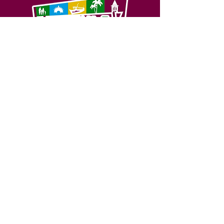
SERVIÇO DE ATENDIMENTO AO 
CIDADÃO (SIC) E OUVIDORIA
Prefeitura de Feijó - Estado do 
Acre
CNPJ 04.005.179/0001-20
💻Acesso online: 
SIC 
| 
Fale Conosco
 | 
Ouvidoria
| 
Portal de Transparência
📱Fone: +55 (68) 3463-2614 
🏢 Av. Plácido de Castro, 678, CEP 
69.960-000, Centro, Feijó, Acre, Brasil
📅 Segunda a sexta, das 7h às 14h 
- 
com intervalo de 20 minutos. 