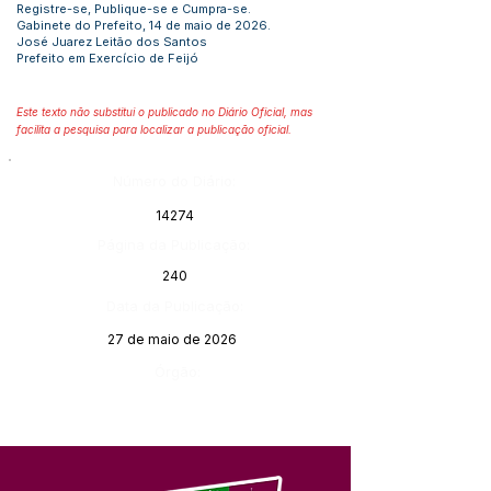
Registre-se, Publique-se e Cumpra-se.
Gabinete do Prefeito, 14 de maio de 2026.
José Juarez Leitão dos Santos
Prefeito em Exercício de Feijó
Este texto não substitui o publicado no Diário Oficial, mas
facilita a pesquisa para localizar a publicação oficial.
Número do Diário:
14274
Página da Publicação:
240
Data da Publicação:
27 de maio de 2026
Órgão: