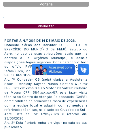
Portaria
Visualizar
PORTARIA N.º 204 DE 14 DE MAIO DE 2026.
Concede diárias aos servidor. O PREFEITO EM
EXERCÍCIO DO MUNICÍPIO DE FEIJÓ, Estado do
Acre, no uso de suas atribuições legais que lhe
confere a Lei Orgânica Municipal, e demais
disposições legais vigentes. Considerando o teor
do ofício PMF/SEMSA/OF./N. º 813/2026 de
14/05/2026, oriundo da Secretaria Municipal de
Saúde. RESOLVE:
Art. 1º Conceder 06 (seis) diárias a Assistente
Social Francielly Nayane Nunes Gastino Queiroz
CPF: 023.xxx.xxx-90 e ao Motorista Valcemir Ribeiro
de Moura CPF: 584.xxx.xxx-87, para fazer visita
técnica ao Centro de Atenção Psicossocial (CAPS),
com finalidade de promover a troca de experiências
com a equipe local e adquirir conhecimentos e
referências técnicas, na cidade de Cruzeiro do Sul –
Acre. Data de ida: 17/05/2026 e retorno dia:
23/05/2026.
Art. 2° Esta Portaria entra em vigor na data de sua
publicação.