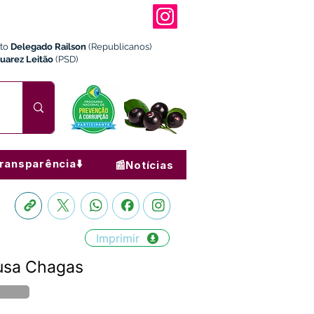
ito
Delegado Railson
(Republicanos)
Juarez Leitão
(PSD)
ransparência⬇️
📰Notícias
Imprimir
ousa Chagas