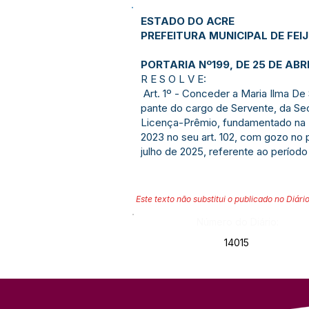
ESTADO DO ACRE
PREFEITURA MUNICIPAL DE FEI
PORTARIA Nº199, DE 25 DE ABR
R E S O L V E:
Art. 1º - Conceder a Maria Ilma De
pante do cargo de Servente, da Se
Licença-Prêmio, fundamentado na Le
2023 no seu art. 102, com gozo no 
julho de 2025, referente ao período
Este texto não substitui o publicado no Diário
Número do Diário:
14015