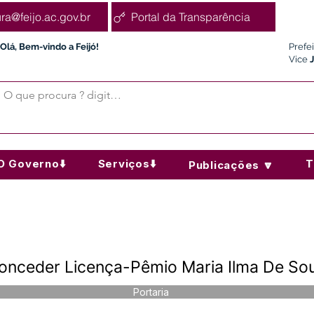
ura@feijo.ac.gov.br
Portal da Transparência
Olá, Bem-vindo a Feijó!
Prefe
Vice
O Governo⬇️
Serviços⬇️
T
Publicações 🔽
onceder Licença-Pêmio Maria Ilma De S
Portaria