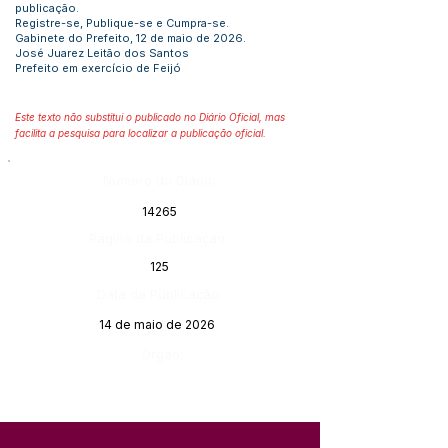
publicação.
Registre-se, Publique-se e Cumpra-se.
Gabinete do Prefeito, 12 de maio de 2026.
José Juarez Leitão dos Santos
Prefeito em exercício de Feijó
Este texto não substitui o publicado no Diário Oficial, mas
facilita a pesquisa para localizar a publicação oficial.
Número do Diário:
14265
Página da Publicação:
125
Data da Publicação:
14 de maio de 2026
Órgão: