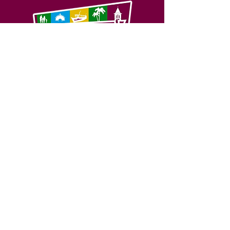
SERVIÇO DE ATENDIMENTO AO 
CIDADÃO (SIC) E OUVIDORIA
Prefeitura de Feijó - Estado do 
Acre
CNPJ 04.005.179/0001-20
💻Acesso online: 
SIC 
| 
Fale Conosco
 | 
Ouvidoria
| 
Portal de Transparência
📱Fone: +55 (68) 3463-2614 
🏢 Av. Plácido de Castro, 678, CEP 
69.960-000, Centro, Feijó, Acre, Brasil
📅 Segunda a sexta, das 7h às 14h 
- 
com intervalo de 20 minutos. 