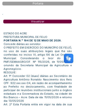
Portaria
Visualizar
ESTADO DO ACRE
PREFEITURA MUNICIPAL DE FEIJO
PORTARIA N.º 194 DE 12 DE MAIO DE 2026.
Concede diárias ao servidor.
O PREFEITO EM EXERCÍCIO DO MUNICÍPIO DE FEIJÓ,
no uso de suas atribuições legais que lhe são
conferidas no inciso VI, artigo 66 da Lei Orgânica
Municipal. Considerando o teor do ofício
PMF/SEMAAGRO/OF. Nº 115/2026, de 11/05/2026,
oriundo da Secretaria Municipal da Agricultura e
Agronegócio.
RESOLVE:
Art. 1º Conceder 02 (duas) diárias ao Secretário de
Agricultura Antônio Ronaldo Nascimento dos Reis
CPF: 922.xxx.xxx-04, em razão de acompanhamento
ao Prefeito no deslocamento, com finalidade de
participar de reuniões institucionais junto a órgãos
estaduais e a Governadora do Estado, na cidade de
Rio Branco – Acre. Data de ida: 11/05/2026 e retorno
dia: 13/05/2026
Art. 2° Esta Portaria entra em vigor na data de sua