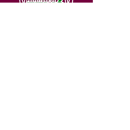
SERVIÇO DE ATENDIMENTO AO 
CIDADÃO (SIC) E OUVIDORIA
Prefeitura de Feijó - Estado do 
Acre
CNPJ 04.005.179/0001-20
💻Acesso online: 
SIC 
| 
Fale Conosco
 | 
Ouvidoria
| 
Portal de Transparência
📱Fone: +55 (68) 3463-2614 
🏢 Av. Plácido de Castro, 678, CEP 
69.960-000, Centro, Feijó, Acre, Brasil
📅 Segunda a sexta, das 7h às 14h 
- 
com intervalo de 20 minutos. 
(Fechado aos sábados, domingos e 
feriados)