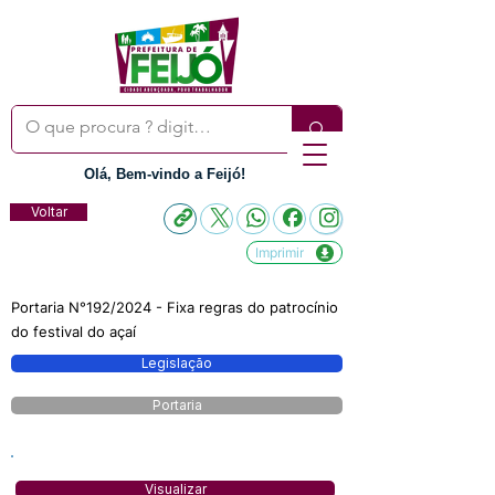
Olá, Bem-vindo a Feijó!
Voltar
Imprimir
Portaria N°192/2024 - Fixa regras do patrocínio
do festival do açaí
Legislação
Portaria
Visualizar