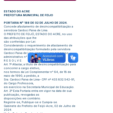
ESTADO DO ACRE
PREFEITURA MUNICIPAL DE FEIJO
PORTARIA Nº 188 DE 02 DE JULHO DE 2024.
Concede afastamento de desincompatibilização a
servidora Cardoci Paiva de Lima.
O PREFEITO DE FEIJÓ, ESTADO DO ACRE, no uso
das atribuições que lhe
são conferidas por Lei:
Considerando o requerimento de afastamento de
desincompatibilização formulado pela servidora
Cardoci Paiva de Lima, constante no processo
administrativo n° 349/2024.
R E S O L V E:
Art. 1º Afastar, a título de desincompatibilização para
concorrer a cargo eletivo,
nos termos da Lei Complementar n° 64, de 18 de
maio de 1990, a pedido, a
Sra. Cardoci Paiva de Lima- CPF nº
433.832.542-91
,
do Cargo Professora,
em exercício na Secretaria Municipal de Educação.
Art. 2º Esta Portaria entra em vigor na data de sua
publicação, revogadas as
disposições em contrário.
Registre-se, Publique-se e Cumpra-se.
Gabinete do Prefeito de Feijó-Acre, 02 de Julho de
2024.