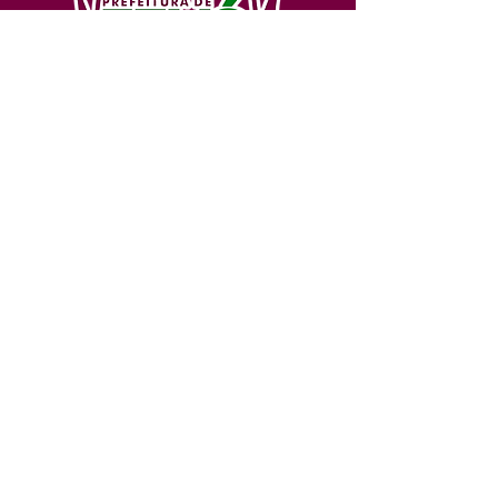
SERVIÇO DE ATENDIMENTO AO 
CIDADÃO (SIC) E OUVIDORIA
Prefeitura de Feijó - Estado do 
Acre
CNPJ 04.005.179/0001-20
💻Acesso online: 
SIC 
| 
Fale Conosco
 | 
Ouvidoria
| 
Portal de Transparência
📱Fone: +55 (68) 3463-2614 
🏢 Av. Plácido de Castro, 678, CEP 
69.960-000, Centro, Feijó, Acre, Brasil
📅 Segunda a sexta, das 7h às 14h 
- 
com intervalo de 20 minutos. 
(Fechado aos sábados, domingos e 
feriados)