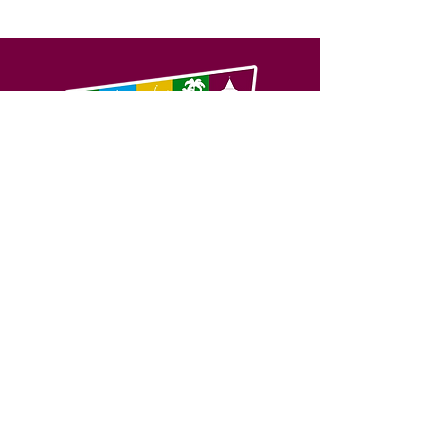
SERVIÇO DE ATENDIMENTO AO 
CIDADÃO (SIC) E OUVIDORIA
Prefeitura de Feijó - Estado do 
Acre
CNPJ 04.005.179/0001-20
💻Acesso online: 
SIC 
| 
Fale Conosco
 | 
Ouvidoria
| 
Portal de Transparência
📱Fone: +55 (68) 3463-2614 
🏢 Av. Plácido de Castro, 678, CEP 