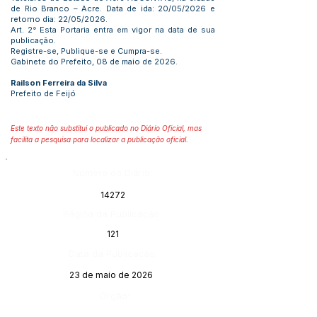
de Rio Branco – Acre. Data de ida: 20/05/2026 e
retorno dia: 22/05/2026.
Art. 2° Esta Portaria entra em vigor na data de sua
publicação.
Registre-se, Publique-se e Cumpra-se.
Gabinete do Prefeito, 08 de maio de 2026.
Railson Ferreira da Silva
Prefeito de Feijó
Este texto não substitui o publicado no Diário Oficial, mas
facilita a pesquisa para localizar a publicação oficial.
Número do Diário:
14272
Página da Publicação:
121
Data da Publicação:
23 de maio de 2026
Órgão: