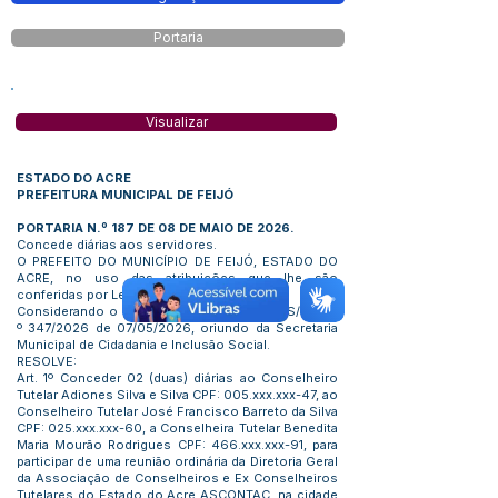
Portaria
Visualizar
ESTADO DO ACRE
PREFEITURA MUNICIPAL DE FEIJÓ
PORTARIA N.º 187 DE 08 DE MAIO DE 2026.
Concede diárias aos servidores.
O PREFEITO DO MUNICÍPIO DE FEIJÓ, ESTADO DO
ACRE, no uso das atribuições que lhe são
conferidas por Lei:
Considerando o teor do ofício PMF/SEMCIS/OF. N.
º 347/2026 de 07/05/2026, oriundo da Secretaria
Municipal de Cidadania e Inclusão Social.
RESOLVE:
Art. 1º Conceder 02 (duas) diárias ao Conselheiro
Tutelar Adiones Silva e Silva CPF: 005.xxx.xxx-47, ao
Conselheiro Tutelar José Francisco Barreto da Silva
CPF: 025.xxx.xxx-60, a Conselheira Tutelar Benedita
Maria Mourão Rodrigues CPF: 466.xxx.xxx-91, para
participar de uma reunião ordinária da Diretoria Geral
da Associação de Conselheiros e Ex Conselheiros
Tutelares do Estado do Acre ASCONTAC, na cidade