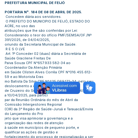
PREFEITURA MUNICIPAL DE FEIJÓ
PORTARIA Nº. 184 DE 08 DE ABRIL DE 2025.
Concedem diária aos servidores.
O PREFEITO DO MUNICIPIO DE FEIJÓ, ESTADO DO
ACRE, no uso das
atribuições que lhe são conferidas por Lei:
Considerando o teor do ofício PMF/SEMSA/OF./Nº
391/2025, de 04/04/2025,
oriundo da Secretaria Municipal de Saúde.
R E S O LVE
Art. 1º Conceder 02 (duas) diária a Secretária de
Saúde Gracilene Freitas De
Paiva Souza CPF N°657.933.582-34 ao
Coordenador Da Atenção Primária
em Saúde Clísten Alves Corrêa CPF N°016.455.612-
59 e ao Motorista Eras
mo Batista Da Silva CPF N°435.069.172-34, pelo seu
deslocamento a cidade
de Cruzeiro do Sul- AC, no período de 09/04/2025
a 10/04/2025, para partici
par da Reunião Ordinária do mês de Abril da
Comissão Intergestores Regional
(CIR) da 3° Região de Saúde-Juruá e Tarauacá/Envira
do Lançamento do Pro
jeto que visa aprimorar a governança e a
organização das redes de atenção
à saúde em municípios de pequeno porte, e
qualificar as ações de gestão e
fortalecimento do processo de regionalização a ser