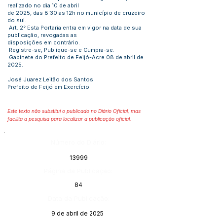
realizado no dia 10 de abril
de 2025, das 8:30 as 12h no município de cruzeiro
do sul.
Art. 2° Esta Portaria entra em vigor na data de sua
publicação, revogadas as
disposições em contrário.
Registre-se, Publique-se e Cumpra-se.
Gabinete do Prefeito de Feijó-Acre 08 de abril de
2025.
José Juarez Leitão dos Santos
Prefeito de Feijó em Exercício
Este texto não substitui o publicado no Diário Oficial, mas
facilita a pesquisa para localizar a publicação oficial.
Número do Diário:
13999
Página da Publicação:
84
Data da Publicação:
9 de abril de 2025