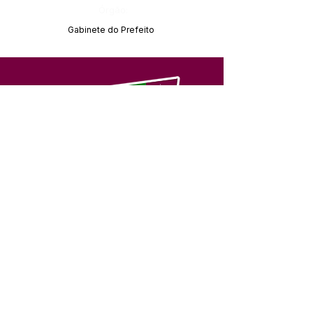
Órgão:
Gabinete do Prefeito
SERVIÇO DE ATENDIMENTO AO 
CIDADÃO (SIC) E OUVIDORIA
Prefeitura de Feijó - Estado do 
Acre
CNPJ 04.005.179/0001-20
💻Acesso online: 
SIC 
| 
Fale Conosco
 | 
Ouvidoria
| 
Portal de Transparência