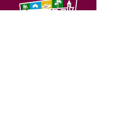
SERVIÇO DE ATENDIMENTO AO 
CIDADÃO (SIC) E OUVIDORIA
Prefeitura de Feijó - Estado do 
Acre
CNPJ 04.005.179/0001-20
💻Acesso online: 
SIC 
| 
Fale Conosco
 | 
Ouvidoria
| 
Portal de Transparência
📱Fone: +55 (68) 3463-2614 
🏢 Av. Plácido de Castro, 678, CEP 
69.960-000, Centro, Feijó, Acre, Brasil
📅 Segunda a sexta, das 7h às 14h 
- 
com intervalo de 20 minutos. 