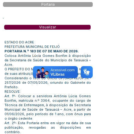
Portaria
Visualizar
ESTADO DO ACRE
PREFEITURA MUNICIPAL DE FEIJÓ
PORTARIA N.º 183 DE 07 DE MAIO DE 2026.
Coloca Antônia Lúcia Gomes Bonfim à disposição
da Secretaria de Saúde do Município de Tarauacá –
Acre.
O PREFEITO DO MUNICÍPIO DE FEIJÓ - ACRE, no uso
de suas atribuições que lhe são conferidas por Lei:
Considerando o teor do ofício OF/GABPRE/OF./N.º
257/2026 de 07/05/2026, oriundo do Gabinete do
Prefeito.
RESOLVE:
Art. 1º- Colocar a servidora Antônia Lúcia Gomes
Bonfim, matrícula n.º 3364, ocupante do cargo de
Técnica de Enfermagem, à disposição da Secretaria
Municipal de Saúde de Tarauacá – Acre, a partir de
01/06/2026, pelo período de 1 ano, com ônus para
o órgão cedente.
Art. 2º- Esta Portaria entra em vigor na data de sua
publicação, revogadas as disposições em
contrário.