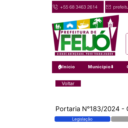
+55 68 3463 2614
prefeit
🏠Início
Município⬇️
Voltar
Portaria N°183/2024 - 
Legislação