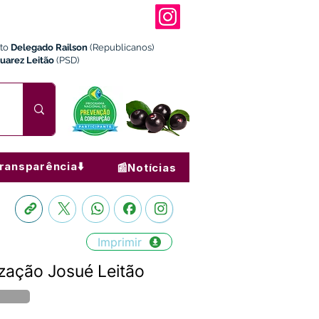
ito
Delegado Railson
(Republicanos)
Juarez Leitão
(PSD)
ransparência⬇️
📰Notícias
Imprimir
zação Josué Leitão