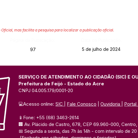
 Oficial, mas facilita a pesquisa para localizar a publicação oficial.
Página da Publicação:
Data da Publicação:
5 de julho de 2024
97
SERVIÇO DE ATENDIMENTO AO CIDADÃO (SIC) E O
Prefeitura de Feijó - Estado do Acre
CNPJ 04.005.179/0001-20
💻Acesso online: 
SIC 
| 
Fale Conosco
 | 
Ouvidoria
| 
Portal
📱Fone: +55 (68) 3463-2614 
🏢 Av. Plácido de Castro, 678, CEP 69.960-000, Centro, F
📅 Segunda a sexta, das 7h às 14h 
- com intervalo de 20
(Fechado aos sábados, domingos e feriados)