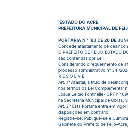
ESTADO DO ACRE
PREFEITURA MUNICIPAL DE FEI
PORTARIA Nº 183 DE 28 DE JUN
Concede afastamento de desincompat
O PREFEITO DE FEIJÓ, ESTADO DO 
são conferidas por Lei:
Considerando o requerimento de afa
processo administrativo n° 341/202
R E S O L V E:
Art. 1º Afastar, a título de desinco
nos termos da Lei Complementar n° 
Josué Leitão Fontinelle- CPF nº 69
na Secretaria Municipal de Obras, 
Art. 2º Esta Portaria entra em vigo
disposições em contrário.
Registre-se, Publique-se e Cumpra
Gabinete do Prefeito de Feijó-Acre