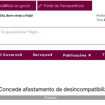
ura@feijo.ac.gov.br
Portal da Transparência
Olá, Bem-vindo a Feijó!
Prefe
Vice
O Governo⬇️
Serviços⬇️
T
Publicações 🔽
Concede afastamento de desincompatibili
Portaria