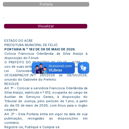
Portaria
Visualizar
ESTADO DO ACRE
PREFEITURA MUNICIPAL DE FEIJÓ
PORTARIA N.º 182 DE 08 DE MAIO DE 2026.
Coloca Francisca Oderlândia da Silva Araújo à
disposição do Fórum.
O PREFEITO DO MUNICÍPIO DE FEIJÓ – ACRE, no
uso de suas atribuições que lhe são conferidas por
Lei: Considerando o teor do ofício
OF/GABPRE/OF./N.º 261/2026 de 08/05/2026,
oriundo do Gabinete do Prefeito.
RESOLVE:
Art. 1º – Colocar a servidora Francisca Oderlândia da
Silva Araújo, matrícula n.º 913, ocupante do cargo de
Auxiliar de Serviços Gerais, à disposição do
Tribunal de Justiça, pelo período de 1 ano, a partir
do dia 05 de maio de 2026, com ônus para o órgão
cedente.
Art. 2º – Esta Portaria entra em vigor na data de sua
publicação, revogadas as disposições em
contrário.
Registre-se, Publique e Cumpra-se.