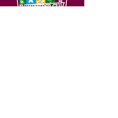
SERVIÇO DE ATENDIMENTO AO 
CIDADÃO (SIC) E OUVIDORIA
Prefeitura de Feijó - Estado do 
Acre
CNPJ 04.005.179/0001-20
💻Acesso online: 
SIC 
| 
Fale Conosco
 | 
Ouvidoria
| 
Portal de Transparência
📱Fone: +55 (68) 3463-2614 
🏢 Av. Plácido de Castro, 678, CEP 
69.960-000, Centro, Feijó, Acre, Brasil
📅 Segunda a sexta, das 7h às 14h 
- 
com intervalo de 20 minutos. 
(Fechado aos sábados, domingos e 