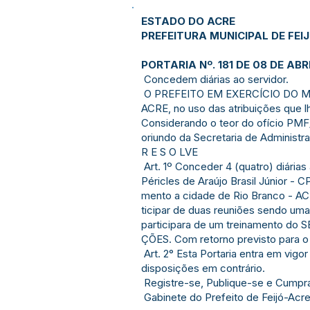
ESTADO DO ACRE
PREFEITURA MUNICIPAL DE FEI
PORTARIA Nº. 181 DE 08 DE ABR
Concedem diárias ao servidor.
O PREFEITO EM EXERCÍCIO DO M
ACRE, no uso das atribuições que l
Considerando o teor do ofício PM
oriundo da Secretaria de Administr
R E S O LVE
Art. 1º Conceder 4 (quatro) diária
Péricles de Araújo Brasil Júnior -
mento a cidade de Rio Branco - AC,
ticipar de duas reuniões sendo u
participara de um treinamento d
ÇÕES. Com retorno previsto para o
Art. 2° Esta Portaria entra em vigo
disposições em contrário.
Registre-se, Publique-se e Cumpr
Gabinete do Prefeito de Feijó-A