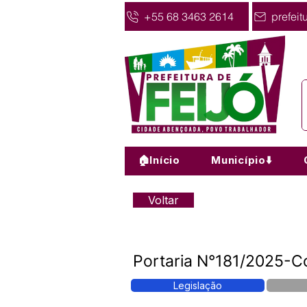
+55 68 3463 2614
prefeit
🏠Início
Município⬇️
Voltar
Portaria N°181/2025-Con
Legislação