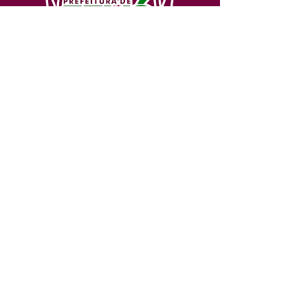
SERVIÇO DE ATENDIMENTO AO 
CIDADÃO (SIC) E OUVIDORIA
Prefeitura de Feijó - Estado do 
Acre
CNPJ 04.005.179/0001-20
💻Acesso online: 
SIC 
| 
Fale Conosco
 | 
Ouvidoria
| 
Portal de Transparência
📱Fone: +55 (68) 3463-2614 
🏢 Av. Plácido de Castro, 678, CEP 
69.960-000, Centro, Feijó, Acre, Brasil
📅 Segunda a sexta, das 7h às 14h 
- 
com intervalo de 20 minutos. 
(Fechado aos sábados, domingos e 
feriados)