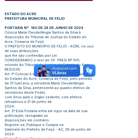
ESTADO DO ACRE
PREFEITURA MUNICIPAL DE FEIJO
PORTARIA Nº. 180 DE 28 DE JUNHO DE 2024
Coloca Maria Cleuderlângia Santos da Silva à
disposição do Tribunal de Justiça do Estado do
Acre, Comarca de Feijó.
O PREFEITO DO MUNICÍPIO DE FEIJÓ - ACRE, no uso
de suas atribuições
que lhe são conferidas por Lei:
CONSIDERANDO o teor do OF. PRESI Nº 1141,
oriundo do Tribunal de Justiça do Estado do Acre.
RESOLVE:
Art. 1º Colocar à disposição do Tribunal de Justiça
do Estado do Acre, Comarca de Feijó, pelo período
de 01 (um) ano, a servidora Maria Cleuderlângia
Santos da Silva, pertencente ao quadro efetivo de
servidores deste Poder,
com ônus para o órgão cedente, com efeitos
retroativos a 21 de junho de
2024.
Art. 2º Esta Portaria entra em vigor na data de sua
publicação, revogadas as
disposições em contrário.
Registre-se, Publique e Cumpra-se.
Gabinete do Prefeito de Feijó - AC, 28 de junho de
2024.