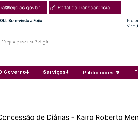
ura@feijo.ac.gov.br
Portal da Transparência
Olá, Bem-vindo a Feijó!
Prefe
Vice
O Governo⬇️
Serviços⬇️
T
Publicações 🔽
Concessão de Diárias - Kairo Roberto M