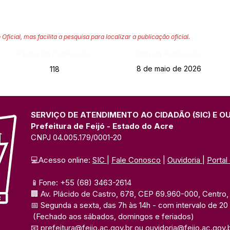
 Oficial, mas facilita a pesquisa para localizar a publicação oficial.
Página da Publicação:
Data da Publicação:
8 de maio de 2026
118
SERVIÇO DE ATENDIMENTO AO CIDADÃO (SIC) E O
Prefeitura de Feijó - Estado do Acre
CNPJ 04.005.179/0001-20
💻Acesso online: 
SIC 
| 
Fale Conosco
 | 
Ouvidoria
| 
Portal
📱Fone: +55 (68) 3463-2614 
🏢 Av. Plácido de Castro, 678, CEP 69.960-000, Centro, F
📅 Segunda a sexta, das 7h às 14h 
- com intervalo de 20
(Fechado aos sábados, domingos e feriados)
📧 
prefeitura@feijo.ac.gov.br
 ou 
ouvidoria@feijo.ac.gov.