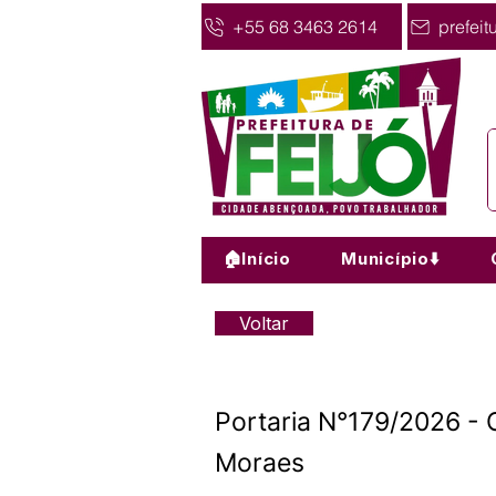
+55 68 3463 2614
prefeit
🏠Início
Município⬇️
Voltar
Portaria N°179/2026 - 
Moraes