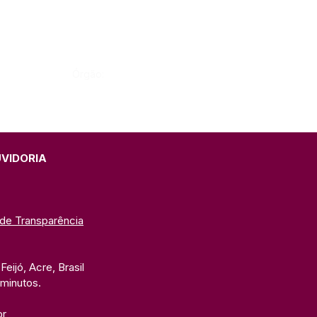
Órgão:
UVIDORIA
 de Transparência
eijó, Acre, Brasil
 minutos. 
br