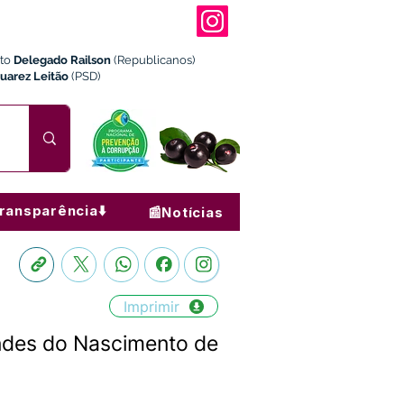
ito
Delegado Railson
(Republicanos)
Juarez Leitão
(PSD)
ransparência⬇️
📰Notícias
Imprimir
endes do Nascimento de