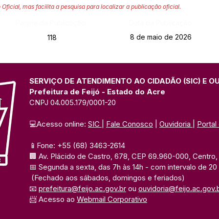
 Oficial, mas facilita a pesquisa para localizar a publicação oficial.
Página da Publicação:
Data da Publicação:
8 de maio de 2026
118
SERVIÇO DE ATENDIMENTO AO CIDADÃO (SIC) E O
Prefeitura de Feijó - Estado do Acre
CNPJ 04.005.179/0001-20
💻Acesso online: 
SIC 
| 
Fale Conosco
 | 
Ouvidoria
| 
Portal
📱Fone: +55 (68) 3463-2614 
🏢 Av. Plácido de Castro, 678, CEP 69.960-000, Centro, F
📅 Segunda a sexta, das 7h às 14h 
- com intervalo de 20
(Fechado aos sábados, domingos e feriados)
📧 
prefeitura@feijo.ac.gov.br
 ou 
ouvidoria@feijo.ac.gov.
📨 Acesso ao 
Webmail Corporativo