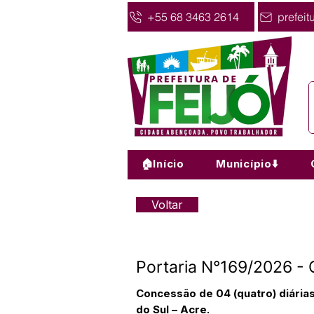
+55 68 3463 2614
prefeit
🏠Início
Município⬇️
Voltar
Portaria N°169/2026 - 
Concessão de 04 (quatro) diária
do Sul – Acre.