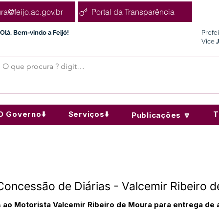
ura@feijo.ac.gov.br
Portal da Transparência
Olá, Bem-vindo a Feijó!
Prefe
Vice
O Governo⬇️
Serviços⬇️
T
Publicações 🔽
Concessão de Diárias - Valcemir Ribeiro 
s ao Motorista Valcemir Ribeiro de Moura para entrega de