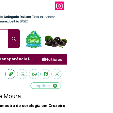
ito
Delegado Railson
(Republicanos)
Juarez Leitão
(PSD)
ransparência⬇️
📰Notícias
Imprimir
de Moura
 amostra de sorologia em Cruzeiro