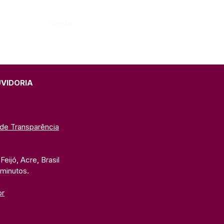
Órgão:
UVIDORIA
 de Transparência
eijó, Acre, Brasil
 minutos. 
br