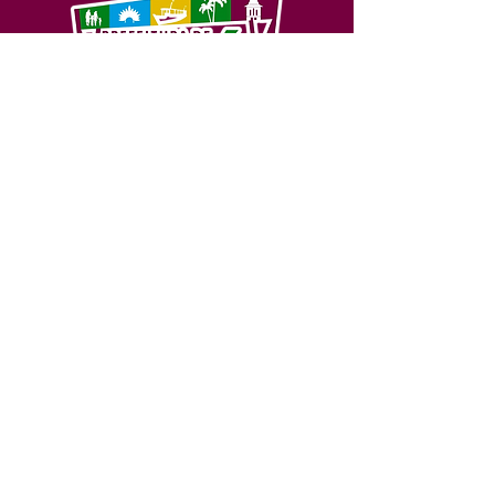
SERVIÇO DE ATENDIMENTO AO 
CIDADÃO (SIC) E OUVIDORIA
Prefeitura de Feijó - Estado do 
Acre
CNPJ 04.005.179/0001-20
💻Acesso online: 
SIC 
| 
Fale Conosco
 | 
Ouvidoria
| 
Portal de Transparência
📱Fone: +55 (68) 3463-2614 
🏢 Av. Plácido de Castro, 678, CEP 
69.960-000, Centro, Feijó, Acre, Brasil
📅 Segunda a sexta, das 7h às 14h 
- 
com intervalo de 20 minutos. 
(Fechado aos sábados, domingos e 