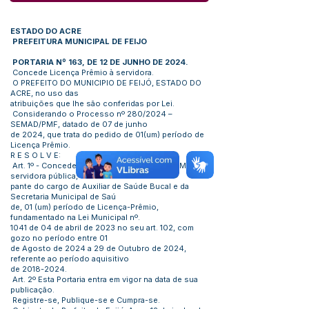
ESTADO DO ACRE
PREFEITURA MUNICIPAL DE FEIJO
PORTARIA Nº 163, DE 12 DE JUNHO DE 2024.
Concede Licença Prêmio à servidora.
O PREFEITO DO MUNICIPIO DE FEIJÓ, ESTADO DO
ACRE, no uso das
atribuições que lhe são conferidas por Lei.
Considerando o Processo nº 280/2024 –
SEMAD/PMF, datado de 07 de junho
de 2024, que trata do pedido de 01(um) período de
Licença Prêmio.
R E S O L V E:
Art. 1º - Conceder a Maria de Nazaré Oliveira Maciel,
servidora pública, ocu
pante do cargo de Auxiliar de Saúde Bucal e da
Secretaria Municipal de Saú
de, 01 (um) período de Licença-Prêmio,
fundamentado na Lei Municipal nº.
1041 de 04 de abril de 2023 no seu art. 102, com
gozo no período entre 01
de Agosto de 2024 a 29 de Outubro de 2024,
referente ao período aquisitivo
de
2018-2024
.
Art. 2º Esta Portaria entra em vigor na data de sua
publicação.
Registre-se, Publique-se e Cumpra-se.