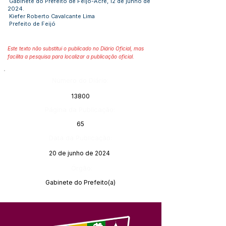
Gabinete do Prefeito de Feijó-Acre, 12 de junho de
2024.
Kiefer Roberto Cavalcante Lima
Prefeito de Feijó
Este texto não substitui o publicado no Diário Oficial, mas
facilita a pesquisa para localizar a publicação oficial.
Número do Diário:
13800
Página da Publicação:
65
Data da Publicação:
20 de junho de 2024
Órgão:
Gabinete do Prefeito(a)