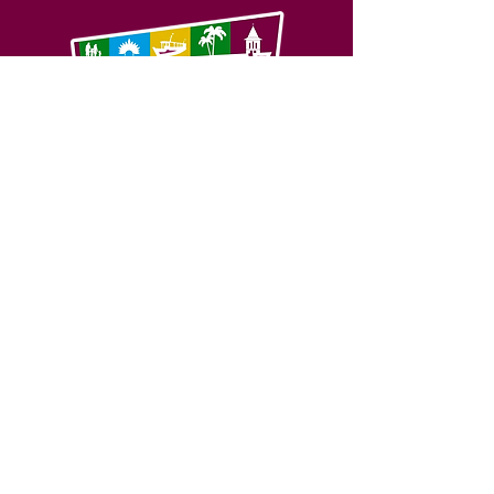
SERVIÇO DE ATENDIMENTO AO 
CIDADÃO (SIC) E OUVIDORIA
Prefeitura de Feijó - Estado do 
Acre
CNPJ 04.005.179/0001-20
💻Acesso online: 
SIC 
| 
Fale Conosco
 | 
Ouvidoria
| 
Portal de Transparência
📱Fone: +55 (68) 3463-2614 
🏢 Av. Plácido de Castro, 678, CEP 
69.960-000, Centro, Feijó, Acre, Brasil
📅 Segunda a sexta, das 7h às 14h 
- 