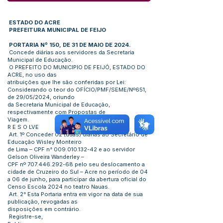
ESTADO DO ACRE
PREFEITURA MUNICIPAL DE FEIJO
PORTARIA Nº 150, DE 31 DE MAIO DE 2024.
Concede diárias aos servidores da Secretaria
Municipal de Educação.
O PREFEITO DO MUNICIPIO DE FEIJÓ, ESTADO DO
ACRE, no uso das
atribuições que lhe são conferidas por Lei:
Considerando o teor do OFÍCIO/PMF/SEME/Nº651,
de 29/05/2024, oriundo
da Secretaria Municipal de Educação,
respectivamente com Propostas de
Viagem.
R E S O LVE
Art. 1º Conceder 02 (duas) diárias ao Secretário de
Educação Wisley Monteiro
de Lima – CPF n°
009.010.132-42
e ao servidor
Gelson Oliveira Wanderley –
CPF nº
707.446.292-68
pelo seu deslocamento a
cidade de Cruzeiro do Sul – Acre no período de 04
a 06 de junho, para participar da abertura oficial do
Censo Escola 2024 no teatro Nauas.
Art. 2° Esta Portaria entra em vigor na data de sua
publicação, revogadas as
disposições em contrário.
Registre-se,