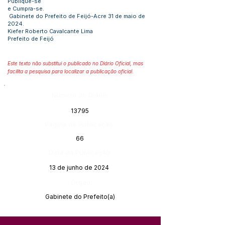
Publique-se
e Cumpra-se.
Gabinete do Prefeito de Feijó-Acre 31 de maio de
2024.
Kiefer Roberto Cavalcante Lima
Prefeito de Feijó
Este texto não substitui o publicado no Diário Oficial, mas
facilita a pesquisa para localizar a publicação oficial.
Número do Diário:
13795
Página da Publicação:
66
Data da Publicação:
13 de junho de 2024
Órgão:
Gabinete do Prefeito(a)