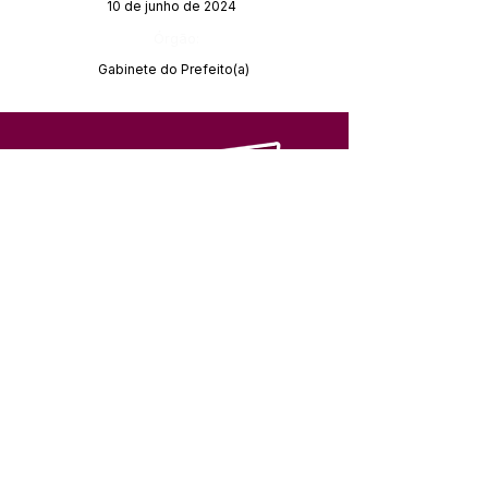
10 de junho de 2024
Órgão:
Gabinete do Prefeito(a)
SERVIÇO DE ATENDIMENTO AO 
CIDADÃO (SIC) E OUVIDORIA
Prefeitura de Feijó - Estado do 
Acre
CNPJ 04.005.179/0001-20
💻Acesso online: 
SIC 
| 
Fale Conosco
 | 
Ouvidoria
| 
Portal de Transparência