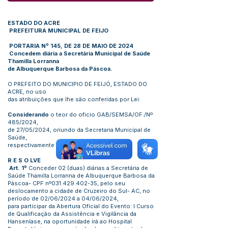
ESTADO DO ACRE
PREFEITURA MUNICIPAL DE FEIJO
PORTARIA Nº 145, DE 28 DE MAIO DE 2024
Concedem diária a Secretária Municipal de Saúde
Thamilla Lorranna
de Albuquerque Barbosa da Páscoa.
O PREFEITO DO MUNICIPIO DE FEIJÓ, ESTADO DO
ACRE, no uso
das atribuições que lhe são conferidas por Lei:
Considerando
o teor do oficio GAB/SEMSA/OF./Nº
485/2024,
de 27/05/2024, oriundo da Secretaria Municipal de
Saúde,
respectivamente com Propostas de Viagem
R E S O LVE
Art. 1º
Conceder 02 (duas) diárias a Secretária de
Saúde Thamilla Lorranna de Albuquerque Barbosa da
Páscoa- CPF nº031.429.402-35, pelo seu
deslocamento a cidade de Cruzeiro do Sul- AC, no
período de 02/06/2024 a 04/06/2024,
para participar da Abertura Oficial do Evento: I Curso
de Qualificação da Assistência e Vigilância da
Hanseníase, na oportunidade irá ao Hospital