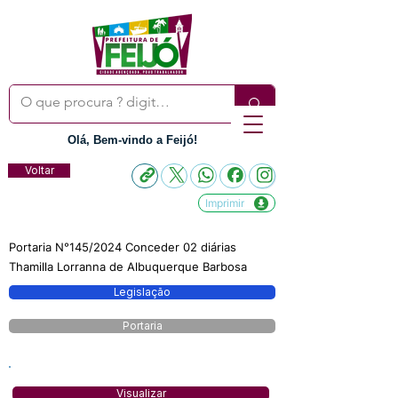
Olá, Bem-vindo a Feijó!
Voltar
Imprimir
Portaria N°145/2024 Conceder 02 diárias
Thamilla Lorranna de Albuquerque Barbosa
Legislação
Portaria
Visualizar