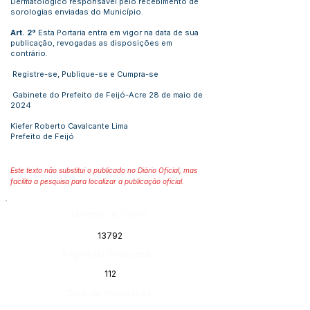
Dermatológico responsável pelo recebimento de
sorologias enviadas do Município.
Art. 2°
Esta Portaria entra em vigor na data de sua
publicação, revogadas as disposições em
contrário.
Registre-se, Publique-se e Cumpra-se
Gabinete do Prefeito de Feijó-Acre 28 de maio de
2024
Kiefer Roberto Cavalcante Lima
Prefeito de Feijó
Este texto não substitui o publicado no Diário Oficial, mas
facilita a pesquisa para localizar a publicação oficial.
Número do Diário:
13792
Página da Publicação:
112
Data da Publicação: