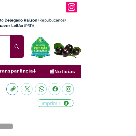
ito
Delegado Railson
(Republicanos)
Juarez Leitão
(PSD)
ransparência⬇️
📰Notícias
Imprimir