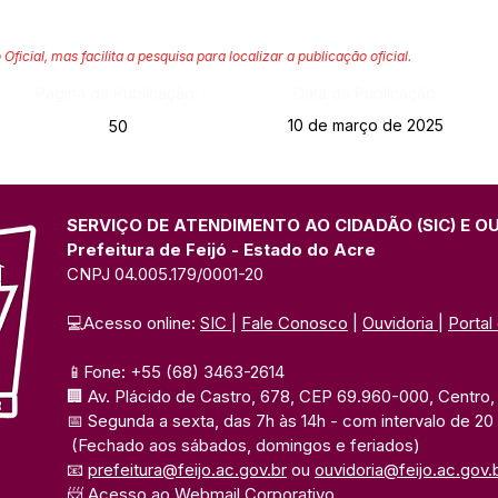
 Oficial, mas facilita a pesquisa para localizar a publicação oficial.
Página da Publicação:
Data da Publicação:
10 de março de 2025
50
SERVIÇO DE ATENDIMENTO AO CIDADÃO (SIC) E O
Prefeitura de Feijó - Estado do Acre
CNPJ 04.005.179/0001-20
💻Acesso online: 
SIC 
| 
Fale Conosco
 | 
Ouvidoria
| 
Portal
📱Fone: +55 (68) 3463-2614 
🏢 Av. Plácido de Castro, 678, CEP 69.960-000, Centro, F
📅 Segunda a sexta, das 7h às 14h 
- com intervalo de 20
(Fechado aos sábados, domingos e feriados)
📧 
prefeitura@feijo.ac.gov.br
 ou 
ouvidoria@feijo.ac.gov.
📨 Acesso ao 
Webmail Corporativo