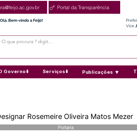
ura@feijo.ac.gov.br
Portal da Transparência
Olá, Bem-vindo a Feijó!
Prefe
Vice
O Governo⬇️
Serviços⬇️
T
Publicações 🔽
esignar Rosemeire Oliveira Matos Mezer
Portaria