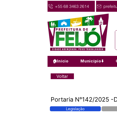
+55 68 3463 2614
prefeit
🏠Início
Município⬇️
Voltar
Portaria N°142/2025 -D
Legislação