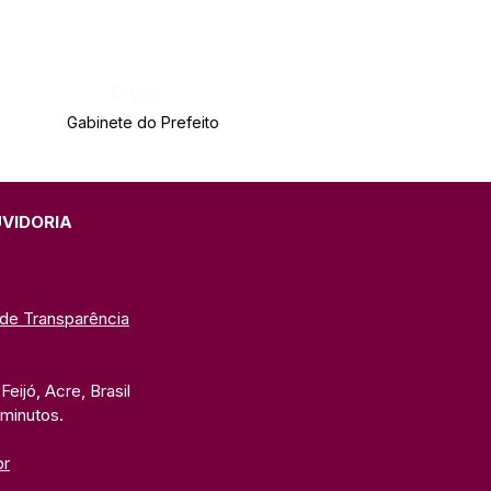
Órgão:
Gabinete do Prefeito
UVIDORIA
 de Transparência
eijó, Acre, Brasil
 minutos. 
br