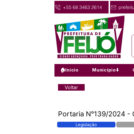
+55 68 3463 2614
prefeit
🏠Início
Município⬇️
Voltar
Portaria N°139/2024 - C
Legislação