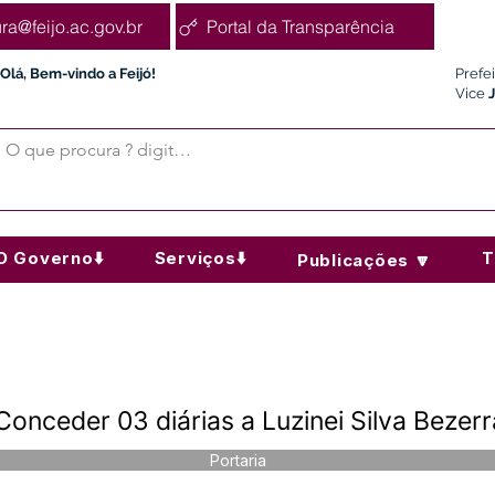
ura@feijo.ac.gov.br
Portal da Transparência
Olá, Bem-vindo a Feijó!
Prefe
Vice
O Governo⬇️
Serviços⬇️
T
Publicações 🔽
onceder 03 diárias a Luzinei Silva Bezerr
Portaria