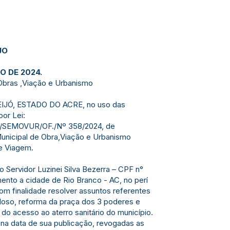
JO
O DE 2024.
Obras ,Viação e Urbanismo
IJÓ, ESTADO DO ACRE, no uso das
por Lei:
MF/SEMOVUR/OF./Nº 358/2024, de
 Municipal de Obra,Viação e Urbanismo
e Viagem.
ao Servidor Luzinei Silva Bezerra – CPF n°
nto a cidade de Rio Branco - AC, no perí
om finalidade resolver assuntos referentes
doso, reforma da praça dos 3 poderes e
o acesso ao aterro sanitário do município.
r na data de sua publicação, revogadas as