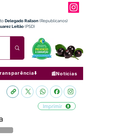
ito
Delegado Railson
(Republicanos)
Juarez Leitão
(PSD)
ransparência⬇️
📰Notícias
Imprimir
a