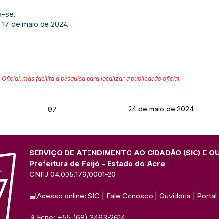
a-se.
e 17 de maio de 2024.
 Oficial, mas facilita a pesquisa para localizar a publicação oficial.
Página da Publicação:
Data da Publicação:
24 de maio de 2024
97
SERVIÇO DE ATENDIMENTO AO CIDADÃO (SIC) E O
Prefeitura de Feijó - Estado do Acre
CNPJ 04.005.179/0001-20
💻Acesso online: 
SIC 
| 
Fale Conosco
 | 
Ouvidoria
| 
Portal
📱Fone: +55 (68) 3463-2614 