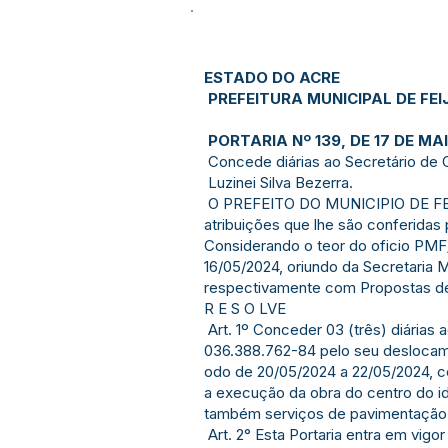
ESTADO DO ACRE
PREFEITURA MUNICIPAL DE FEI
PORTARIA Nº 139, DE 17 DE MAI
Concede diárias ao Secretário de 
Luzinei Silva Bezerra.
O PREFEITO DO MUNICIPIO DE FE
atribuições que lhe são conferidas 
Considerando o teor do oficio P
16/05/2024, oriundo da Secretaria
respectivamente com Propostas d
R E S O LVE
Art. 1º Conceder 03 (três) diárias 
036.388.762-84 pelo seu deslocame
odo de 20/05/2024 a 22/05/2024, c
a execução da obra do centro do i
também serviços de pavimentação d
Art. 2° Esta Portaria entra em vigo