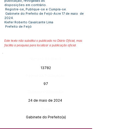
publicação, revogadas as
disposições em contrário.
Registre-se, Publique-se e Cumpra-se.
Gabinete do Prefeito de Feijó-Acre 17 de maio de
2024.
Kiefer Roberto Cavalcante Lima
Prefeito de Feijó
Este texto não substitui o publicado no Diário Oficial, mas
facilita a pesquisa para localizar a publicação oficial.
Número do Diário:
13782
Página da Publicação:
97
Data da Publicação:
24 de maio de 2024
Órgão:
Gabinete do Prefeito(a)