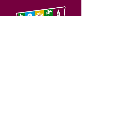
SERVIÇO DE ATENDIMENTO AO 
CIDADÃO (SIC) E OUVIDORIA
Prefeitura de Feijó - Estado do 
Acre
CNPJ 04.005.179/0001-20
💻Acesso online: 
SIC 
| 
Fale Conosco
 | 
Ouvidoria
| 
Portal de Transparência
📱Fone: +55 (68) 3463-2614 
🏢 Av. Plácido de Castro, 678, CEP 
69.960-000, Centro, Feijó, Acre, Brasil
📅 Segunda a sexta, das 7h às 14h 
- 