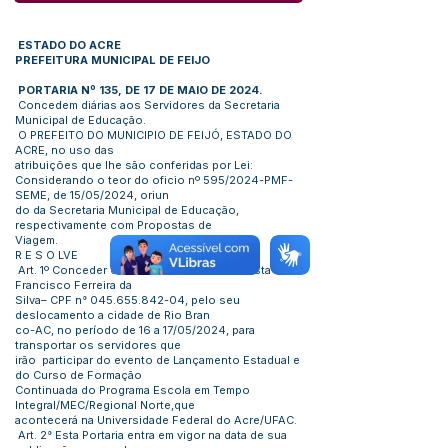
ESTADO DO ACRE
PREFEITURA MUNICIPAL DE FEIJO
PORTARIA Nº 135, DE 17 DE MAIO DE 2024.
Concedem diárias aos Servidores da Secretaria
Municipal de Educação.
O PREFEITO DO MUNICIPIO DE FEIJÓ, ESTADO DO
ACRE, no uso das
atribuições que lhe são conferidas por Lei:
Considerando o teor do oficio nº 595/2024-PMF-
SEME, de 15/05/2024, oriun
do da Secretaria Municipal de Educação,
respectivamente com Propostas de
Viagem.
R E S O LVE
Art. 1º Conceder 03 (três) diárias ao Motorista José
Francisco Ferreira da
Silva– CPF n°
045.655.842-04
, pelo seu
deslocamento a cidade de Rio Bran
co-AC, no período de 16 a 17/05/2024, para
transportar os servidores que
irão participar do evento de Lançamento Estadual e
do Curso de Formação
Continuada do Programa Escola em Tempo
Integral/MEC/Regional Norte,que
acontecerá na Universidade Federal do Acre/UFAC.
Art. 2° Esta Portaria entra em vigor na data de sua