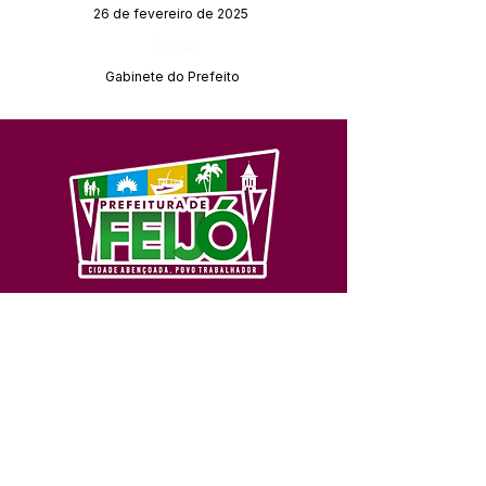
26 de fevereiro de 2025
Órgão:
Gabinete do Prefeito
SERVIÇO DE ATENDIMENTO AO 
CIDADÃO (SIC) E OUVIDORIA
Prefeitura de Feijó - Estado do 
Acre
CNPJ 04.005.179/0001-20
💻Acesso online: 
SIC 
| 
Fale Conosco
 | 
Ouvidoria
| 
Portal de Transparência