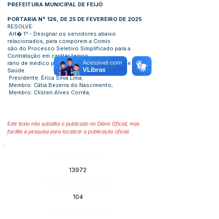
PREFEITURA MUNICIPAL DE FEIJÓ
PORTARIA Nº 126, DE 25 DE FEVEREIRO DE 2025
RESOLVE:
Art� 1° - Designar os servidores abaixo
relacionados, para comporem a Comis
são do Processo Seletivo Simplificado para a
Contratação em caráter tempo
rário de médico para a Secretaria Municipal de
Saúde.
Presidente: Érica Silva Lima;
Membro: Cátia Bezerra do Nascimento;
Membro: Clísten Alves Corrêa;
Este texto não substitui o publicado no Diário Oficial, mas
facilita a pesquisa para localizar a publicação oficial.
Número do Diário:
13972
Página da Publicação:
104
Data da Publicação: