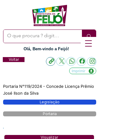
Olá, Bem-vindo a Feijó!
Voltar
Imprimir
Portaria N°119/2024 - Concede Licença Prêmio
José Ilson da Silva
Legislação
Portaria
Visualizar