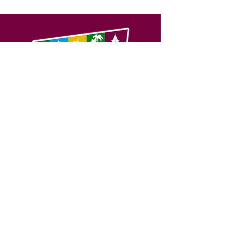
SERVIÇO DE ATENDIMENTO AO 
CIDADÃO (SIC) E OUVIDORIA
Prefeitura de Feijó - Estado do 
Acre
CNPJ 04.005.179/0001-20
💻Acesso online: 
SIC 
| 
Fale Conosco
 | 
Ouvidoria
| 
Portal de Transparência
📱Fone: +55 (68) 3463-2614 
🏢 Av. Plácido de Castro, 678, CEP 