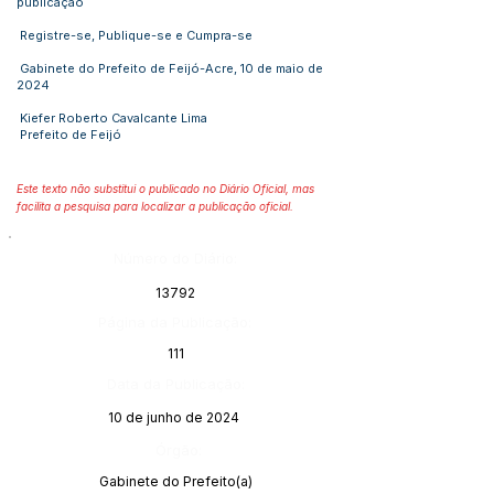
publicação
Registre-se, Publique-se e Cumpra-se
Gabinete do Prefeito de Feijó-Acre, 10 de maio de
2024
Kiefer Roberto Cavalcante Lima
Prefeito de Feijó
Este texto não substitui o publicado no Diário Oficial, mas
facilita a pesquisa para localizar a publicação oficial.
Número do Diário:
13792
Página da Publicação:
111
Data da Publicação:
10 de junho de 2024
Órgão:
Gabinete do Prefeito(a)