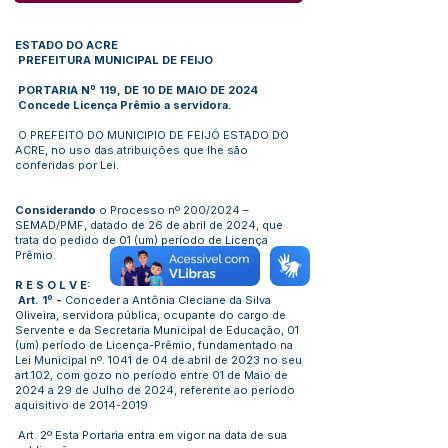
ESTADO DO ACRE
PREFEITURA MUNICIPAL DE FEIJO
PORTARIA Nº 119, DE 10 DE MAIO DE 2024
Concede Licença Prêmio a servidora.
O PREFEITO DO MUNICIPIO DE FEIJÓ ESTADO DO
ACRE, no uso das atribuições que lhe são
conferidas por Lei.
Considerando
o Processo nº 200/2024 –
SEMAD/PMF, datado de 26 de abril de 2024, que
trata do pedido de 01 (um) período de Licença
Prêmio.
R E S O L V E:
Art. 1º -
Conceder a Antônia Cleciane da Silva
Oliveira, servidora pública, ocupante do cargo de
Servente e da Secretaria Municipal de Educação, 01
(um) período de Licença-Prêmio, fundamentado na
Lei Municipal nº. 1041 de 04 de abril de 2023 no seu
art.102, com gozo no período entre 01 de Maio de
2024 a 29 de Julho de 2024, referente ao período
aquisitivo de
2014-2019
Art. 2º Esta Portaria entra em vigor na data de sua