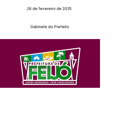
26 de fevereiro de 2025
Órgão:
Gabinete do Prefeito
SERVIÇO DE ATENDIMENTO AO 
CIDADÃO (SIC) E OUVIDORIA
Prefeitura de Feijó - Estado do 
Acre
CNPJ 04.005.179/0001-20
💻Acesso online: 
SIC 
| 
Fale Conosco
 | 