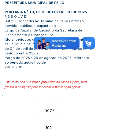
PREFEITURA MUNICIPAL DE FEIJÓ
PORTARIA Nº 111, DE 19 DE FEVEREIRO DE 2025
R E S O L V E:
Art 1º - Conceder ao Telmino de Paiva Cardoso,
servidor público, ocupante do
cargo de Auxiliar de Cadastro da Secretaria de
Planejamento e Finanças, 02
(dois) períodos de Licença-Prêmio, fundamentado
na Lei Municipal nº. 1041
de 04 de abril de 2023 no seu art 102, com gozo no
período entre 03 de
março de 2025 a 29 de agosto de 2025, referente
ao período aquisitivo de
2002-2012
Este texto não substitui o publicado no Diário Oficial, mas
facilita a pesquisa para localizar a publicação oficial.
Número do Diário:
13972
Página da Publicação:
102
Data da Publicação: