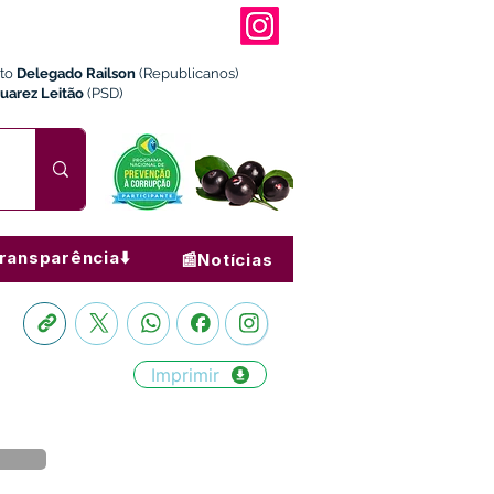
ito
Delegado Railson
(Republicanos)
Juarez Leitão
(PSD)
ransparência⬇️
📰Notícias
Imprimir