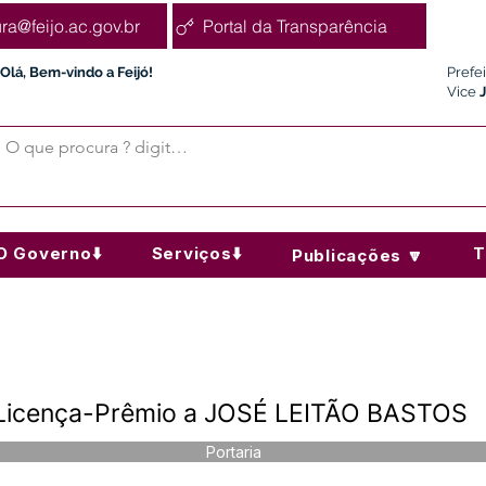
ura@feijo.ac.gov.br
Portal da Transparência
Olá, Bem-vindo a Feijó!
Prefe
Vice
O Governo⬇️
Serviços⬇️
T
Publicações 🔽
 Licença-Prêmio a JOSÉ LEITÃO BASTOS
Portaria