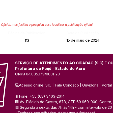
 Oficial, mas facilita a pesquisa para localizar a publicação oficial.
Página da Publicação:
Data da Publicação:
15 de maio de 2024
113
SERVIÇO DE ATENDIMENTO AO CIDADÃO (SIC) E O
Prefeitura de Feijó - Estado do Acre
CNPJ 04.005.179/0001-20
💻Acesso online: 
SIC 
| 
Fale Conosco
 | 
Ouvidoria
| 
Portal
📱Fone: +55 (68) 3463-2614 
🏢 Av. Plácido de Castro, 678, CEP 69.960-000, Centro, F
📅 Segunda a sexta, das 7h às 14h 
- com intervalo de 20
(Fechado aos sábados, domingos e feriados)