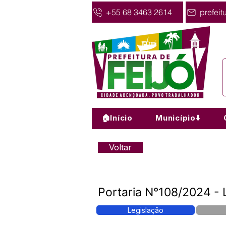
+55 68 3463 2614
prefeit
🏠Início
Município⬇️
Voltar
Portaria N°108/2024 -
Legislação