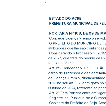
ESTADO DO ACRE
PREFEITURA MUNICIPAL DE FEI
PORTARIA Nº 108, DE 09 DE MA
Concede Licença Prêmio o servido
O PREFEITO DO MUNICIPIO DE FE
atribuições que lhe são conferidas 
Considerando o Processo nº 201/2
de 2024, que trata do pedido de 02
R E S O L V E:
Art. 1º - Conceder o JOSÉ LEITÃO
cargo de Professor e da Secretari
de Licença-Prêmio, fundamentado na
2023 no seu art. 102, com gozo no 
Outubro de 2024, referente ao perío
Art. 2º Esta Portaria entra em vigo
Registre-se, Publique-se e Cumpr
Gabinete do Prefeito de Feijó-Acre