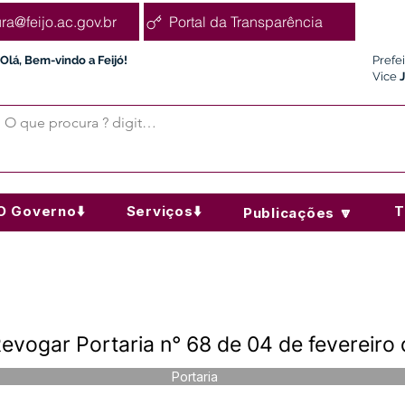
ura@feijo.ac.gov.br
Portal da Transparência
Olá, Bem-vindo a Feijó!
Prefe
Vice
O Governo⬇️
Serviços⬇️
T
Publicações 🔽
evogar Portaria n° 68 de 04 de fevereiro
Portaria