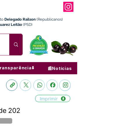
ito
Delegado Railson
(Republicanos)
Juarez Leitão
(PSD)
ransparência⬇️
📰Notícias
Imprimir
 de 202