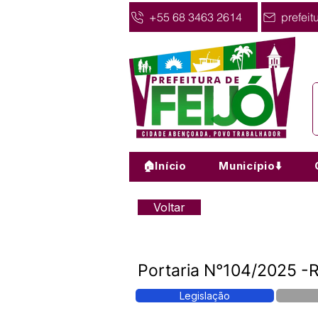
+55 68 3463 2614
prefeit
🏠Início
Município⬇️
Voltar
Portaria N°104/2025 -R
Legislação