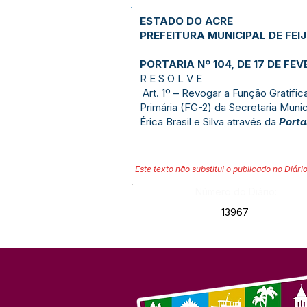
ESTADO DO ACRE
PREFEITURA MUNICIPAL DE FEI
PORTARIA Nº 104, DE 17 DE FEV
R E S O L V E
Art. 1º – Revogar a Função Gratif
Primária (FG-2) da Secretaria Muni
Érica Brasil e Silva através da
Porta
Este texto não substitui o publicado no Diário
Número do Diário:
13967