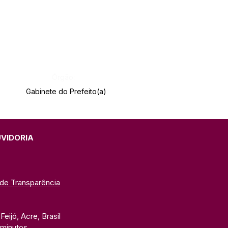
Órgão:
Gabinete do Prefeito(a)
UVIDORIA
 de Transparência
eijó, Acre, Brasil
 minutos. 