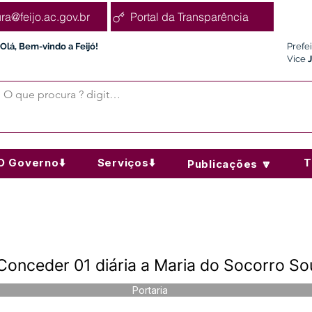
ura@feijo.ac.gov.br
Portal da Transparência
Olá, Bem-vindo a Feijó!
Prefe
Vice
O Governo⬇️
Serviços⬇️
T
Publicações 🔽
Conceder 01 diária a Maria do Socorro Sou
Portaria