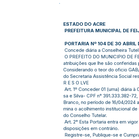
ESTADO DO ACRE
PREFEITURA MUNICIPAL DE FEI
PORTARIA Nº 104 DE 30 ABRIL 
Concede diária a Conselheira Tutel
O PREFEITO DO MUNICIPIO DE FE
atribuições que lhe são conferidas 
Considerando o teor do oficio GA
do Secretaria Assistência Social 
R E S O LVE
Art. 1º Conceder 01 (uma) diária à 
sa e Silva- CPF n° 391.333.382-72
Branco, no período de 16/04/2024 a
mina o acolhimento institucional
do Conselho Tutelar.
Art. 2° Esta Portaria entra em vigo
disposições em contrário.
Registre-se, Publique-se e Cumpr