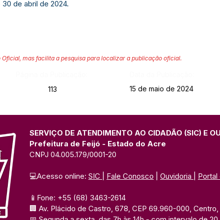
 30 de abril de 2024.
 Oficial, mas facilita a pesquisa para localizar a publicação oficial.
Página da Publicação:
Data da Publicação:
15 de maio de 2024
113
SERVIÇO DE ATENDIMENTO AO CIDADÃO (SIC) E O
Prefeitura de Feijó - Estado do Acre
CNPJ 04.005.179/0001-20
💻Acesso online: 
SIC 
| 
Fale Conosco
 | 
Ouvidoria
| 
Portal
📱Fone: +55 (68) 3463-2614 
🏢 Av. Plácido de Castro, 678, CEP 69.960-000, Centro, F
📅 Segunda a sexta, das 7h às 14h 
- com intervalo de 20