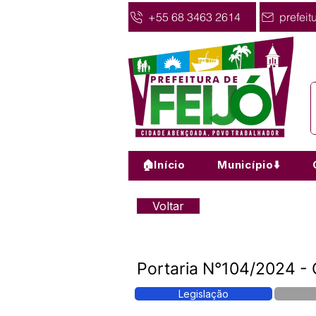
+55 68 3463 2614
prefeit
🏠Início
Município⬇️
Voltar
Portaria N°104/2024 - 
Legislação