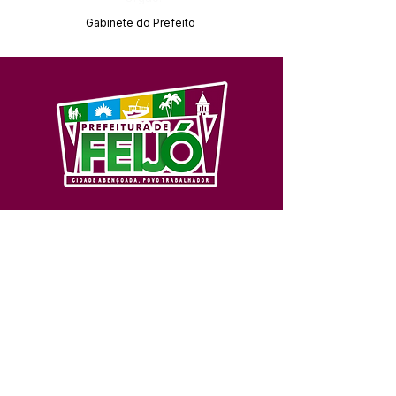
Gabinete do Prefeito
SERVIÇO DE ATENDIMENTO AO 
CIDADÃO (SIC) E OUVIDORIA
Prefeitura de Feijó - Estado do 
Acre
CNPJ 04.005.179/0001-20
💻Acesso online: 
SIC 
| 
Fale Conosco
 | 
Ouvidoria
| 
Portal de Transparência
📱Fone: +55 (68) 3463-2614 