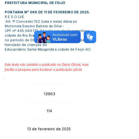
PREFEITURA MUNICIPAL DE FEIJÓ
PORTARIA Nº 096 DE 11 DE FEVEREIRO DE 2025.
R E S O LVE
Art. 1º Conceder 11/2 (uma e meia) diária ao
Motorista Erasmo Batista da Silva -
CPF nº
435.069.172-34
pelo seu deslocamento a
cidade de Rio Branco- AC,
no período de 06/02/2025 a 07/02/2025, fazendo
translado de crianças do
Educandário Santa Margarida a cidade de Feijó-AC.
Este texto não substitui o publicado no Diário Oficial, mas
facilita a pesquisa para localizar a publicação oficial.
Número do Diário:
13963
Página da Publicação:
114
Data da Publicação:
13 de fevereiro de 2025
Órgão: