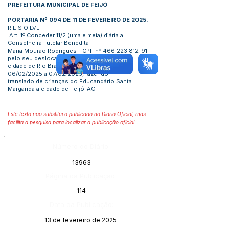
PREFEITURA MUNICIPAL DE FEIJÓ
PORTARIA Nº 094 DE 11 DE FEVEREIRO DE 2025.
R E S O LVE
Art. 1º Conceder 11/2 (uma e meia) diária a
Conselheira Tutelar Benedita
Maria Mourão Rodrigues - CPF nº
466.223.812-91
pelo seu deslocamento a
cidade de Rio Branco- AC, no período de
06/02/2025 a 07/02/2025, fazendo
translado de crianças do Educandário Santa
Margarida a cidade de Feijó-AC.
Este texto não substitui o publicado no Diário Oficial, mas
facilita a pesquisa para localizar a publicação oficial.
Número do Diário:
13963
Página da Publicação:
114
Data da Publicação:
13 de fevereiro de 2025