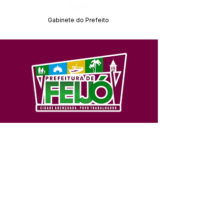
Órgão:
Gabinete do Prefeito
SERVIÇO DE ATENDIMENTO AO 
CIDADÃO (SIC) E OUVIDORIA
Prefeitura de Feijó - Estado do 
Acre
CNPJ 04.005.179/0001-20
💻Acesso online: 
SIC 
| 
Fale Conosco
 | 
Ouvidoria
| 
Portal de Transparência